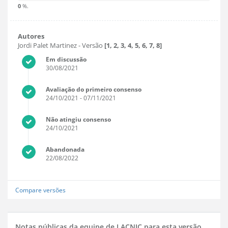
0
%.
Autores
Jordi Palet Martinez
- Versão
[1, 2, 3, 4, 5, 6, 7, 8]
Em discussão
30/08/2021
Avaliação do primeiro consenso
24/10/2021
- 07/11/2021
Não atingiu consenso
24/10/2021
Abandonada
22/08/2022
Compare versões
Notas públicas da equipe de LACNIC para esta versão