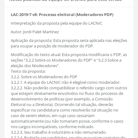
LAC-2019-7 v8: Processo eleitoral (Moderadores PDP)
Interpretação da proposta pela equipe do LACNIC
Autor: Jordi Palet Martínez
Aplicação da proposta: Esta proposta seria aplicada nas eleições
para ocupar a posição de moderador do PDP.
Modificação do texto atual: Esta proposta modificaria o PDP, as
seções “3.2.2 Sobre os Moderadores do PDP” e “3.2.3 Sobre a
eleição dos Moderadores”.
Texto da proposta:
3.2.2. Sobre os Moderadores do PDP
3.2.2.1. A equipe do LACNIC não é elegível como moderador.
3.2.2.2. Não poderão compatibilizar o referido cargo com outros
que estejam diretamente envolvidos no fluxo do processo de
desenvolvimento de políticas (por exemplo, a Comissão
Eleitoral ou a Diretoria). Ocorrendo tal situação, deverão
especificar na candidatura como resolverão tal situação no
caso de serem eleitos, em cujo caso cessariam
automaticamente (ou não tomariam posse, conforme o caso)
nos cargos incompatíveis, conforme indicado.
3.2.2.3. Seu trabalho é voluntário e não remunerado.
3.2.2.4. Poderão ser candidatos aqueles que sejam contatos de