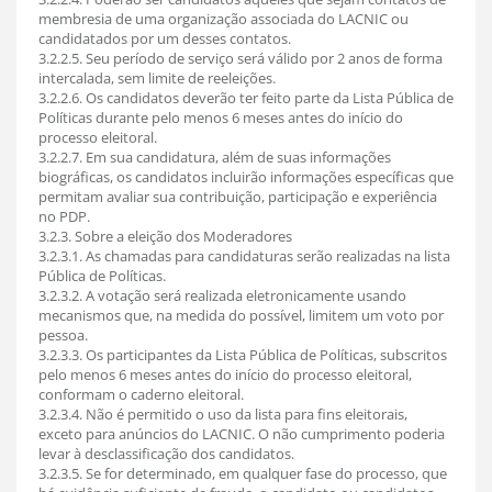
membresia de uma organização associada do LACNIC ou
candidatados por um desses contatos.
3.2.2.5. Seu período de serviço será válido por 2 anos de forma
intercalada, sem limite de reeleições.
3.2.2.6. Os candidatos deverão ter feito parte da Lista Pública de
Políticas durante pelo menos 6 meses antes do início do
processo eleitoral.
3.2.2.7. Em sua candidatura, além de suas informações
biográficas, os candidatos incluirão informações específicas que
permitam avaliar sua contribuição, participação e experiência
no PDP.
3.2.3. Sobre a eleição dos Moderadores
3.2.3.1. As chamadas para candidaturas serão realizadas na lista
Pública de Políticas.
3.2.3.2. A votação será realizada eletronicamente usando
mecanismos que, na medida do possível, limitem um voto por
pessoa.
3.2.3.3. Os participantes da Lista Pública de Políticas, subscritos
pelo menos 6 meses antes do início do processo eleitoral,
conformam o caderno eleitoral.
3.2.3.4. Não é permitido o uso da lista para fins eleitorais,
exceto para anúncios do LACNIC. O não cumprimento poderia
levar à desclassificação dos candidatos.
3.2.3.5. Se for determinado, em qualquer fase do processo, que