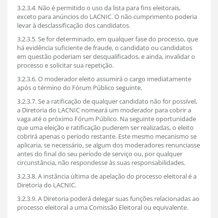
3.2.3.4. Não é permitido o uso da lista para fins eleitorais,
exceto para anúncios do LACNIC. O não cumprimento poderia
levar à desclassificação dos candidatos.
3.2.3.5. Se for determinado, em qualquer fase do processo, que
há evidência suficiente de fraude, o candidato ou candidatos
em questão poderiam ser desqualificados, e ainda, invalidar o
processo e solicitar sua repetição.
3.2.3.6. O moderador eleito assumirá o cargo imediatamente
após o término do Fórum Público seguinte.
3.2.3.7. Se a ratificação de qualquer candidato não for possível,
a Diretoria do LACNIC nomeará um moderador para cobrir a
vaga até o próximo Fórum Público. Na seguinte oportunidade
que uma eleição e ratificação puderem ser realizadas, o eleito
cobrirá apenas o período restante. Este mesmo mecanismo se
aplicaria, se necessário, se algum dos moderadores renunciasse
antes do final do seu período de serviço ou, por qualquer
circunstância, não respondesse às suas responsabilidades.
3.2.3.8. A instância última de apelação do processo eleitoral é a
Diretoria do LACNIC.
3.2.3.9. A Diretoria poderá delegar suas funções relacionadas ao
processo eleitoral a uma Comissão Eleitoral ou equivalente.