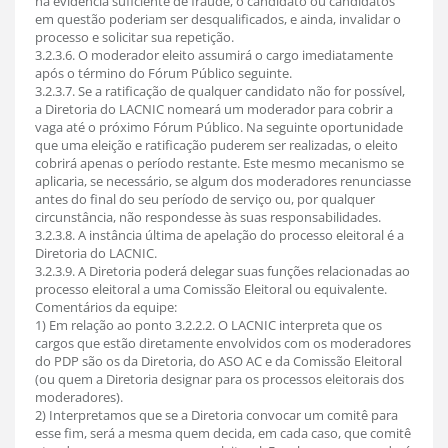
há evidência suficiente de fraude, o candidato ou candidatos
em questão poderiam ser desqualificados, e ainda, invalidar o
processo e solicitar sua repetição.
3.2.3.6. O moderador eleito assumirá o cargo imediatamente
após o término do Fórum Público seguinte.
3.2.3.7. Se a ratificação de qualquer candidato não for possível,
a Diretoria do LACNIC nomeará um moderador para cobrir a
vaga até o próximo Fórum Público. Na seguinte oportunidade
que uma eleição e ratificação puderem ser realizadas, o eleito
cobrirá apenas o período restante. Este mesmo mecanismo se
aplicaria, se necessário, se algum dos moderadores renunciasse
antes do final do seu período de serviço ou, por qualquer
circunstância, não respondesse às suas responsabilidades.
3.2.3.8. A instância última de apelação do processo eleitoral é a
Diretoria do LACNIC.
3.2.3.9. A Diretoria poderá delegar suas funções relacionadas ao
processo eleitoral a uma Comissão Eleitoral ou equivalente.
Comentários da equipe:
1) Em relação ao ponto 3.2.2.2. O LACNIC interpreta que os
cargos que estão diretamente envolvidos com os moderadores
do PDP são os da Diretoria, do ASO AC e da Comissão Eleitoral
(ou quem a Diretoria designar para os processos eleitorais dos
moderadores).
2) Interpretamos que se a Diretoria convocar um comitê para
esse fim, será a mesma quem decida, em cada caso, que comitê