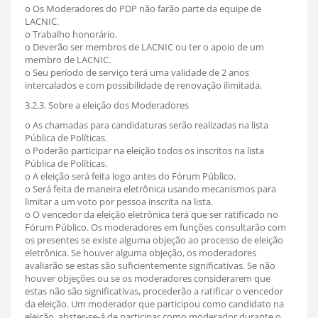
o Os Moderadores do PDP não farão parte da equipe de
LACNIC.
o Trabalho honorário.
o Deverão ser membros de LACNIC ou ter o apoio de um
membro de LACNIC.
o Seu período de serviço terá uma validade de 2 anos
intercalados e com possibilidade de renovação ilimitada.
3.2.3. Sobre a eleição dos Moderadores
o As chamadas para candidaturas serão realizadas na lista
Pública de Políticas.
o Poderão participar na eleição todos os inscritos na lista
Pública de Políticas.
o A eleição será feita logo antes do Fórum Público.
o Será feita de maneira eletrônica usando mecanismos para
limitar a um voto por pessoa inscrita na lista.
o O vencedor da eleição eletrônica terá que ser ratificado no
Fórum Público. Os moderadores em funções consultarão com
os presentes se existe alguma objeção ao processo de eleição
eletrônica. Se houver alguma objeção, os moderadores
avaliarão se estas são suficientemente significativas. Se não
houver objeções ou se os moderadores considerarem que
estas não são significativas, procederão a ratificar o vencedor
da eleição. Um moderador que participou como candidato na
eleição, abster-se-á de participar como moderador durante o