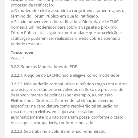
processo de ratificação.
o O moderador eleito assumirá o cargo imediatamente após o
término do Fórum Público em que foi ratificado.
o Se não houver vencedor ratificado, a Diretoria de LACNIC
nomeará um moderador para cobrir a vaga até o próximo
Fórum Público. Na seguinte oportunidade que uma eleição e
ratificação puderem ser realizadas, o eleito cobrirá apenas o
período restante.
Texto novo
Veja diff
3.2.2. Sobre os Moderadores do PDP
3.2.2.1. A equipe do LACNIC não é elegível como moderador.
3.2.2.2. Não poderão compatibilizar o referido cargo com outros
que estejam diretamente envolvidos no fluxo do processo de
desenvolvimento de políticas (por exemplo, a Comissão
Eleitoral ou a Diretoria). Ocorrendo tal situação, deverão
especificar na candidatura como resolverão tal situação no
caso de serem eleitos, em cujo caso cessariam
automaticamente (ou não tomariam posse, conforme o caso)
nos cargos incompatíveis, conforme indicado.
3.2.2.3. Seu trabalho é voluntário e não remunerado.