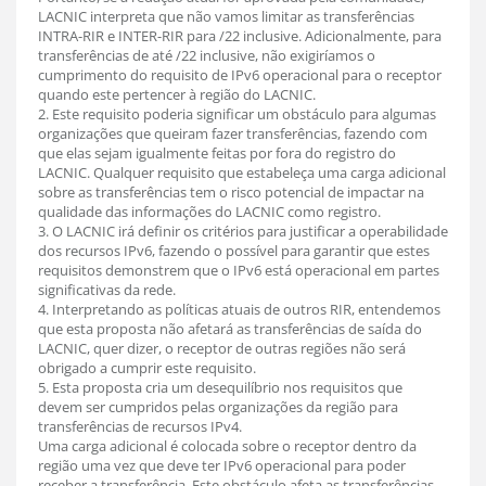
LACNIC interpreta que não vamos limitar as transferências
INTRA-RIR e INTER-RIR para /22 inclusive. Adicionalmente, para
transferências de até /22 inclusive, não exigiríamos o
cumprimento do requisito de IPv6 operacional para o receptor
quando este pertencer à região do LACNIC.
2. Este requisito poderia significar um obstáculo para algumas
organizações que queiram fazer transferências, fazendo com
que elas sejam igualmente feitas por fora do registro do
LACNIC. Qualquer requisito que estabeleça uma carga adicional
sobre as transferências tem o risco potencial de impactar na
qualidade das informações do LACNIC como registro.
3. O LACNIC irá definir os critérios para justificar a operabilidade
dos recursos IPv6, fazendo o possível para garantir que estes
requisitos demonstrem que o IPv6 está operacional em partes
significativas da rede.
4. Interpretando as políticas atuais de outros RIR, entendemos
que esta proposta não afetará as transferências de saída do
LACNIC, quer dizer, o receptor de outras regiões não será
obrigado a cumprir este requisito.
5. Esta proposta cria um desequilíbrio nos requisitos que
devem ser cumpridos pelas organizações da região para
transferências de recursos IPv4.
Uma carga adicional é colocada sobre o receptor dentro da
região uma vez que deve ter IPv6 operacional para poder
receber a transferência. Este obstáculo afeta as transferências