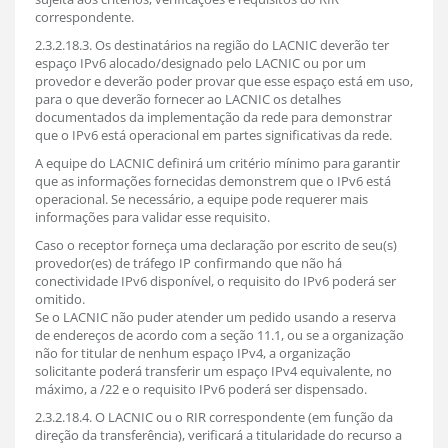
correspondente.
2.3.2.18.3. Os destinatários na região do LACNIC deverão ter
espaço IPv6 alocado/designado pelo LACNIC ou por um
provedor e deverão poder provar que esse espaço está em uso,
para o que deverão fornecer ao LACNIC os detalhes
documentados da implementação da rede para demonstrar
que o IPv6 está operacional em partes significativas da rede.
A equipe do LACNIC definirá um critério mínimo para garantir
que as informações fornecidas demonstrem que o IPv6 está
operacional. Se necessário, a equipe pode requerer mais
informações para validar esse requisito.
Caso o receptor forneça uma declaração por escrito de seu(s)
provedor(es) de tráfego IP confirmando que não há
conectividade IPv6 disponível, o requisito do IPv6 poderá ser
omitido.
Se o LACNIC não puder atender um pedido usando a reserva
de endereços de acordo com a seção 11.1, ou se a organização
não for titular de nenhum espaço IPv4, a organização
solicitante poderá transferir um espaço IPv4 equivalente, no
máximo, a /22 e o requisito IPv6 poderá ser dispensado.
2.3.2.18.4. O LACNIC ou o RIR correspondente (em função da
direção da transferência), verificará a titularidade do recurso a