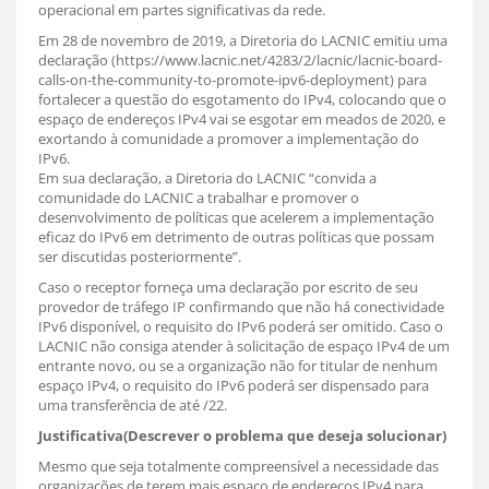
operacional em partes significativas da rede.
Em 28 de novembro de 2019, a Diretoria do LACNIC emitiu uma
declaração (https://www.lacnic.net/4283/2/lacnic/lacnic-board-
calls-on-the-community-to-promote-ipv6-deployment) para
fortalecer a questão do esgotamento do IPv4, colocando que o
espaço de endereços IPv4 vai se esgotar em meados de 2020, e
exortando à comunidade a promover a implementação do
IPv6.
Em sua declaração, a Diretoria do LACNIC “convida a
comunidade do LACNIC a trabalhar e promover o
desenvolvimento de políticas que acelerem a implementação
eficaz do IPv6 em detrimento de outras políticas que possam
ser discutidas posteriormente”.
Caso o receptor forneça uma declaração por escrito de seu
provedor de tráfego IP confirmando que não há conectividade
IPv6 disponível, o requisito do IPv6 poderá ser omitido. Caso o
LACNIC não consiga atender à solicitação de espaço IPv4 de um
entrante novo, ou se a organização não for titular de nenhum
espaço IPv4, o requisito do IPv6 poderá ser dispensado para
uma transferência de até /22.
Justificativa(Descrever o problema que deseja solucionar)
Mesmo que seja totalmente compreensível a necessidade das
organizações de terem mais espaço de endereços IPv4 para