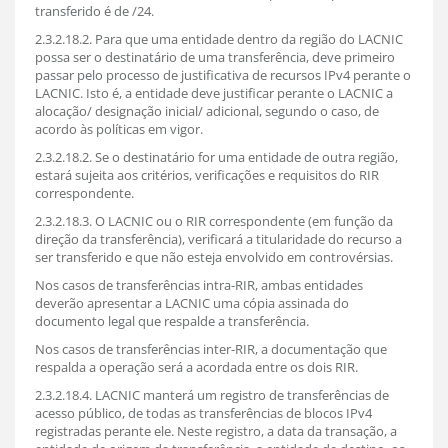
transferido é de /24.
2.3.2.18.2. Para que uma entidade dentro da região do LACNIC
possa ser o destinatário de uma transferência, deve primeiro
passar pelo processo de justificativa de recursos IPv4 perante o
LACNIC. Isto é, a entidade deve justificar perante o LACNIC a
alocação/ designação inicial/ adicional, segundo o caso, de
acordo às políticas em vigor.
2.3.2.18.2. Se o destinatário for uma entidade de outra região,
estará sujeita aos critérios, verificações e requisitos do RIR
correspondente.
2.3.2.18.3. O LACNIC ou o RIR correspondente (em função da
direção da transferência), verificará a titularidade do recurso a
ser transferido e que não esteja envolvido em controvérsias.
Nos casos de transferências intra-RIR, ambas entidades
deverão apresentar a LACNIC uma cópia assinada do
documento legal que respalde a transferência.
Nos casos de transferências inter-RIR, a documentação que
respalda a operação será a acordada entre os dois RIR.
2.3.2.18.4. LACNIC manterá um registro de transferências de
acesso público, de todas as transferências de blocos IPv4
registradas perante ele. Neste registro, a data da transação, a