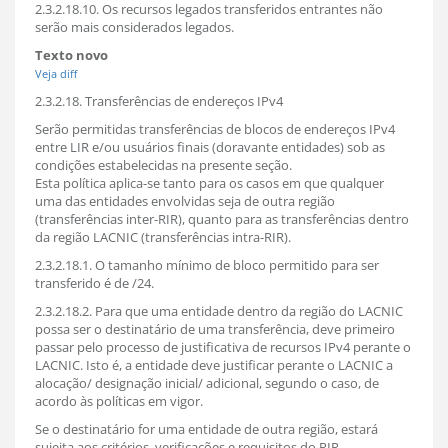
2.3.2.18.10. Os recursos legados transferidos entrantes não
serão mais considerados legados.
Texto novo
Veja diff
2.3.2.18. Transferências de endereços IPv4
Serão permitidas transferências de blocos de endereços IPv4
entre LIR e/ou usuários finais (doravante entidades) sob as
condições estabelecidas na presente seção.
Esta política aplica-se tanto para os casos em que qualquer
uma das entidades envolvidas seja de outra região
(transferências inter-RIR), quanto para as transferências dentro
da região LACNIC (transferências intra-RIR).
2.3.2.18.1. O tamanho mínimo de bloco permitido para ser
transferido é de /24.
2.3.2.18.2. Para que uma entidade dentro da região do LACNIC
possa ser o destinatário de uma transferência, deve primeiro
passar pelo processo de justificativa de recursos IPv4 perante o
LACNIC. Isto é, a entidade deve justificar perante o LACNIC a
alocação/ designação inicial/ adicional, segundo o caso, de
acordo às políticas em vigor.
Se o destinatário for uma entidade de outra região, estará
sujeita aos critérios, verificações e requisitos do RIR