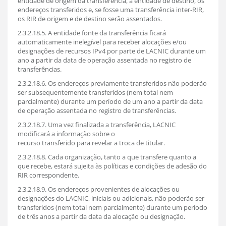
entidade de origem da transferência, a entidade de destino, os
endereços transferidos e, se fosse uma transferência inter-RIR,
os RIR de origem e de destino serão assentados.
2.3.2.18.5. A entidade fonte da transferência ficará
automaticamente inelegível para receber alocações e/ou
designações de recursos IPv4 por parte de LACNIC durante um
ano a partir da data de operação assentada no registro de
transferências.
2.3.2.18.6. Os endereços previamente transferidos não poderão
ser subsequentemente transferidos (nem total nem
parcialmente) durante um período de um ano a partir da data
de operação assentada no registro de transferências.
2.3.2.18.7. Uma vez finalizada a transferência, LACNIC
modificará a informação sobre o
recurso transferido para revelar a troca de titular.
2.3.2.18.8. Cada organização, tanto a que transfere quanto a
que recebe, estará sujeita às políticas e condições de adesão do
RIR correspondente.
2.3.2.18.9. Os endereços provenientes de alocações ou
designações do LACNIC, iniciais ou adicionais, não poderão ser
transferidos (nem total nem parcialmente) durante um período
de três anos a partir da data da alocação ou designação.