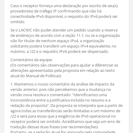
Caso o receptor forneça uma declaração por escrito de seu(s)
provedor(es) de tráfego IP confirmando que não há
conectividade IPv6 disponível, o requisito do IPv6 poderá ser
omitido.
Se o LACNIC não puder atender um pedido usando a reserva
de endereços de acordo com a seção 11.1, ou se a organização
não for titular de nenhum espaço IPv4, a organização
solicitante poderá transferir um espaço IPv4 equivalente, no
máximo, a /22 e o requisito IPv6 poderá ser dispensado.
Comentários da equipe:
(Os comentários são observações para ajudar a diferenciar as
alterações apresentadas pela proposta em relação ao texto
atual do Manual de Políticas)
1. Mantemos o nosso comentário da análise de impacto da
versão anterior, pois não percebemos que a mudança na
versão nova resolva o comentado: “Identificamos uma
inconsistência entre a justificativa incluída no resumo e a
redação da proposta”. Da proposta se interpreta que a partir de
agora todas as transferências serão limitadas a um máximo de
/22 e será para essas que a exigência de IPv6 operacional no
receptor poderá ser omitido. Acreditamos que seja um erro de
tradução dessas duas frases (ver recomendações)
Portanto, se a redação atual for aprovada pela comunidade,