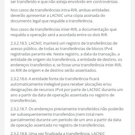
ser transferido e que não esteja envolvido em controvérsias.
Nos casos de transferências intra-RIR, ambas entidades
deverão apresentar a LACNIC uma cópia assinada do
documento legal que respalde a transferência.
Nos casos de transferências inter-RIR, a documentação que
respalda a operação será a acordada entre os dois RIR.
2.3.2.18.5. LACNIC manterá um registro de transferências de
acesso público, de todas as transferências de blocos IPv4
registradas perante ele. Neste registro, a data da transação, a
entidade de origem da transferência, a entidade de destino, os
endereços transferidos e, se fosse uma transferência inter-RIR,
os RIR de origem e de destino serão assentados.
2.3.2.18.6. A entidade fonte da transferência ficará
automaticamente inelegível para receber alocações e/ou
designações de recursos IPv4 por parte de LACNIC durante um
ano a partir da data de operação assentada no registro de
transferências.
2.3.2.18.7. Os endereços previamente transferidos não poderão
ser subsequentemente transferidos (nem total nem
parcialmente) durante um período de um ano a partir da data
de operação assentada no registro de transferências.
2.3.2.18.8. Uma vez finalizada a transferência, LACNIC