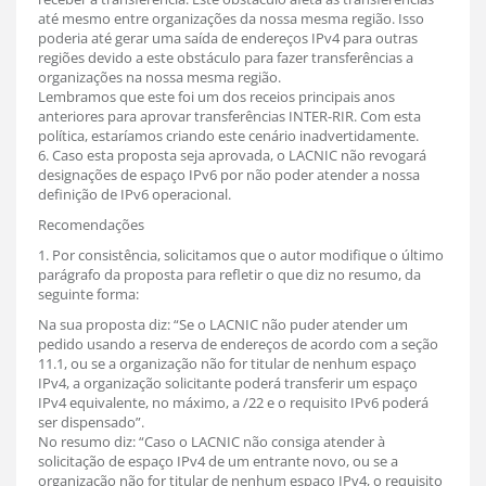
até mesmo entre organizações da nossa mesma região. Isso
poderia até gerar uma saída de endereços IPv4 para outras
regiões devido a este obstáculo para fazer transferências a
organizações na nossa mesma região.
Lembramos que este foi um dos receios principais anos
anteriores para aprovar transferências INTER-RIR. Com esta
política, estaríamos criando este cenário inadvertidamente.
6. Caso esta proposta seja aprovada, o LACNIC não revogará
designações de espaço IPv6 por não poder atender a nossa
definição de IPv6 operacional.
Recomendações
1. Por consistência, solicitamos que o autor modifique o último
parágrafo da proposta para refletir o que diz no resumo, da
seguinte forma:
Na sua proposta diz: “Se o LACNIC não puder atender um
pedido usando a reserva de endereços de acordo com a seção
11.1, ou se a organização não for titular de nenhum espaço
IPv4, a organização solicitante poderá transferir um espaço
IPv4 equivalente, no máximo, a /22 e o requisito IPv6 poderá
ser dispensado”.
No resumo diz: “Caso o LACNIC não consiga atender à
solicitação de espaço IPv4 de um entrante novo, ou se a
organização não for titular de nenhum espaço IPv4, o requisito