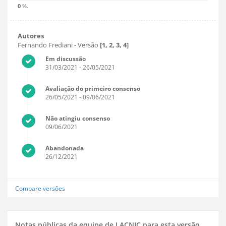
0
%.
Autores
Fernando Frediani
- Versão
[1, 2, 3, 4]
Em discussão
31/03/2021
- 26/05/2021
Avaliação do primeiro consenso
26/05/2021
- 09/06/2021
Não atingiu consenso
09/06/2021
Abandonada
26/12/2021
Compare versões
Notas públicas da equipe de LACNIC para esta versão