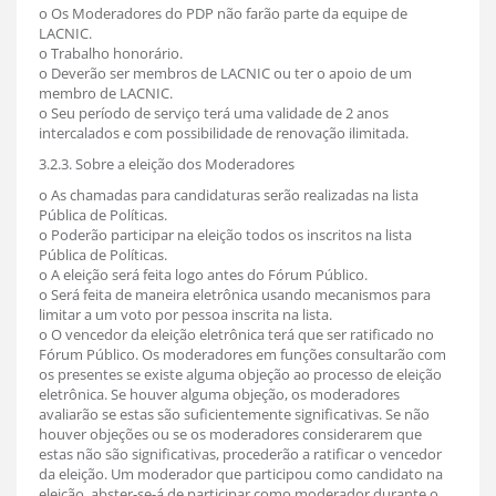
o Os Moderadores do PDP não farão parte da equipe de
LACNIC.
o Trabalho honorário.
o Deverão ser membros de LACNIC ou ter o apoio de um
membro de LACNIC.
o Seu período de serviço terá uma validade de 2 anos
intercalados e com possibilidade de renovação ilimitada.
3.2.3. Sobre a eleição dos Moderadores
o As chamadas para candidaturas serão realizadas na lista
Pública de Políticas.
o Poderão participar na eleição todos os inscritos na lista
Pública de Políticas.
o A eleição será feita logo antes do Fórum Público.
o Será feita de maneira eletrônica usando mecanismos para
limitar a um voto por pessoa inscrita na lista.
o O vencedor da eleição eletrônica terá que ser ratificado no
Fórum Público. Os moderadores em funções consultarão com
os presentes se existe alguma objeção ao processo de eleição
eletrônica. Se houver alguma objeção, os moderadores
avaliarão se estas são suficientemente significativas. Se não
houver objeções ou se os moderadores considerarem que
estas não são significativas, procederão a ratificar o vencedor
da eleição. Um moderador que participou como candidato na
eleição, abster-se-á de participar como moderador durante o