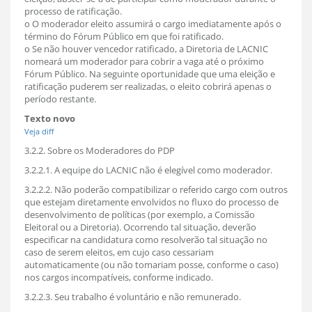
processo de ratificação.
o O moderador eleito assumirá o cargo imediatamente após o
término do Fórum Público em que foi ratificado.
o Se não houver vencedor ratificado, a Diretoria de LACNIC
nomeará um moderador para cobrir a vaga até o próximo
Fórum Público. Na seguinte oportunidade que uma eleição e
ratificação puderem ser realizadas, o eleito cobrirá apenas o
período restante.
Texto novo
Veja diff
3.2.2. Sobre os Moderadores do PDP
3.2.2.1. A equipe do LACNIC não é elegível como moderador.
3.2.2.2. Não poderão compatibilizar o referido cargo com outros
que estejam diretamente envolvidos no fluxo do processo de
desenvolvimento de políticas (por exemplo, a Comissão
Eleitoral ou a Diretoria). Ocorrendo tal situação, deverão
especificar na candidatura como resolverão tal situação no
caso de serem eleitos, em cujo caso cessariam
automaticamente (ou não tomariam posse, conforme o caso)
nos cargos incompatíveis, conforme indicado.
3.2.2.3. Seu trabalho é voluntário e não remunerado.