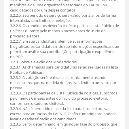
membresia de uma organização associada do LACNIC ou
candidatados por um desses contatos.
3.2.2.5. Seu período de serviço será válido por 2 anos de forma
intercalada, sem limite de reeleições.
3.2.2.6. Os candidatos deverão ter feito parte da Lista Pública de
Políticas durante pelo menos 6 meses antes do início do
processo eleitoral.
3.2.2.7. Em sua candidatura, além de suas informações
biográficas, os candidatos incluirão informações específicas que
permitam avaliar sua contribuição, participação e experiência
no PDP.
3.2.3. Sobre a eleição dos Moderadores
3.2.3.1. As chamadas para candidaturas serão realizadas na lista
Pública de Políticas.
3.2.3.2. A votação será realizada eletronicamente usando
mecanismos que, na medida do possível, limitem um voto por
pessoa.
3.2.3.3. Os participantes da Lista Pública de Políticas, subscritos
pelo menos 6 meses antes do início do processo eleitoral,
conformam o caderno eleitoral.
3.2.3.4. Não é permitido o uso da lista para fins eleitorais,
exceto para anúncios do LACNIC. O não cumprimento poderia
levar à desclassificação dos candidatos.
3.2.3.5. Se for determinado, em qualquer fase do processo, que