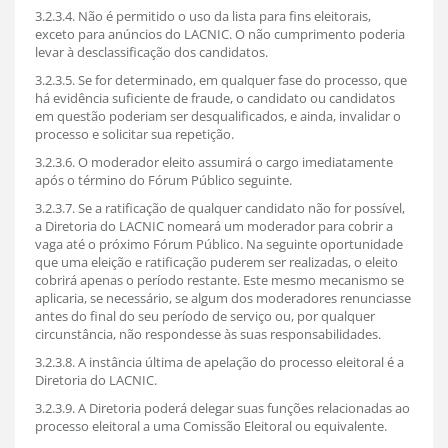
3.2.3.4. Não é permitido o uso da lista para fins eleitorais,
exceto para anúncios do LACNIC. O não cumprimento poderia
levar à desclassificação dos candidatos.
3.2.3.5. Se for determinado, em qualquer fase do processo, que
há evidência suficiente de fraude, o candidato ou candidatos
em questão poderiam ser desqualificados, e ainda, invalidar o
processo e solicitar sua repetição.
3.2.3.6. O moderador eleito assumirá o cargo imediatamente
após o término do Fórum Público seguinte.
3.2.3.7. Se a ratificação de qualquer candidato não for possível,
a Diretoria do LACNIC nomeará um moderador para cobrir a
vaga até o próximo Fórum Público. Na seguinte oportunidade
que uma eleição e ratificação puderem ser realizadas, o eleito
cobrirá apenas o período restante. Este mesmo mecanismo se
aplicaria, se necessário, se algum dos moderadores renunciasse
antes do final do seu período de serviço ou, por qualquer
circunstância, não respondesse às suas responsabilidades.
3.2.3.8. A instância última de apelação do processo eleitoral é a
Diretoria do LACNIC.
3.2.3.9. A Diretoria poderá delegar suas funções relacionadas ao
processo eleitoral a uma Comissão Eleitoral ou equivalente.