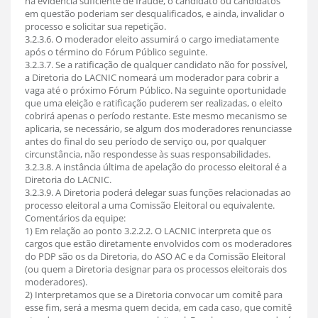
há evidência suficiente de fraude, o candidato ou candidatos
em questão poderiam ser desqualificados, e ainda, invalidar o
processo e solicitar sua repetição.
3.2.3.6. O moderador eleito assumirá o cargo imediatamente
após o término do Fórum Público seguinte.
3.2.3.7. Se a ratificação de qualquer candidato não for possível,
a Diretoria do LACNIC nomeará um moderador para cobrir a
vaga até o próximo Fórum Público. Na seguinte oportunidade
que uma eleição e ratificação puderem ser realizadas, o eleito
cobrirá apenas o período restante. Este mesmo mecanismo se
aplicaria, se necessário, se algum dos moderadores renunciasse
antes do final do seu período de serviço ou, por qualquer
circunstância, não respondesse às suas responsabilidades.
3.2.3.8. A instância última de apelação do processo eleitoral é a
Diretoria do LACNIC.
3.2.3.9. A Diretoria poderá delegar suas funções relacionadas ao
processo eleitoral a uma Comissão Eleitoral ou equivalente.
Comentários da equipe:
1) Em relação ao ponto 3.2.2.2. O LACNIC interpreta que os
cargos que estão diretamente envolvidos com os moderadores
do PDP são os da Diretoria, do ASO AC e da Comissão Eleitoral
(ou quem a Diretoria designar para os processos eleitorais dos
moderadores).
2) Interpretamos que se a Diretoria convocar um comitê para
esse fim, será a mesma quem decida, em cada caso, que comitê