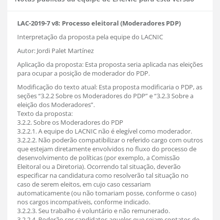
LAC-2019-7 v8: Processo eleitoral (Moderadores PDP)
Interpretação da proposta pela equipe do LACNIC
Autor: Jordi Palet Martínez
Aplicação da proposta: Esta proposta seria aplicada nas eleições
para ocupar a posição de moderador do PDP.
Modificação do texto atual: Esta proposta modificaria o PDP, as
seções “3.2.2 Sobre os Moderadores do PDP” e “3.2.3 Sobre a
eleição dos Moderadores”.
Texto da proposta:
3.2.2. Sobre os Moderadores do PDP
3.2.2.1. A equipe do LACNIC não é elegível como moderador.
3.2.2.2. Não poderão compatibilizar o referido cargo com outros
que estejam diretamente envolvidos no fluxo do processo de
desenvolvimento de políticas (por exemplo, a Comissão
Eleitoral ou a Diretoria). Ocorrendo tal situação, deverão
especificar na candidatura como resolverão tal situação no
caso de serem eleitos, em cujo caso cessariam
automaticamente (ou não tomariam posse, conforme o caso)
nos cargos incompatíveis, conforme indicado.
3.2.2.3. Seu trabalho é voluntário e não remunerado.
3.2.2.4. Poderão ser candidatos aqueles que sejam contatos de