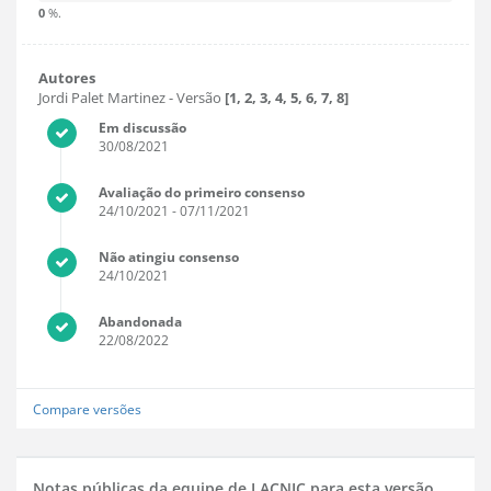
0
%.
Autores
Jordi Palet Martinez
- Versão
[1, 2, 3, 4, 5, 6, 7, 8]
Em discussão
30/08/2021
Avaliação do primeiro consenso
24/10/2021
- 07/11/2021
Não atingiu consenso
24/10/2021
Abandonada
22/08/2022
Compare versões
Notas públicas da equipe de LACNIC para esta versão