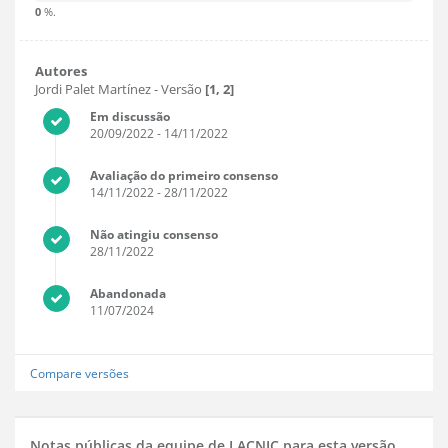
0
%.
Autores
Jordi Palet Martínez
- Versão
[1, 2]
Em discussão
20/09/2022
- 14/11/2022
Avaliação do primeiro consenso
14/11/2022
- 28/11/2022
Não atingiu consenso
28/11/2022
Abandonada
11/07/2024
Compare versões
Notas públicas da equipe de LACNIC para esta versão