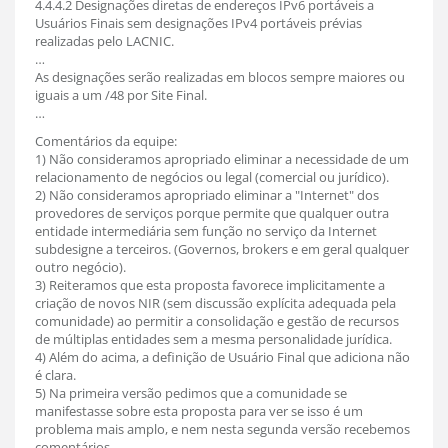
4.4.4.2 Designações diretas de endereços IPv6 portáveis a
Usuários Finais sem designações IPv4 portáveis prévias
realizadas pelo LACNIC.
…
As designações serão realizadas em blocos sempre maiores ou
iguais a um /48 por Site Final.
…
Comentários da equipe:
1) Não consideramos apropriado eliminar a necessidade de um
relacionamento de negócios ou legal (comercial ou jurídico).
2) Não consideramos apropriado eliminar a "Internet" dos
provedores de serviços porque permite que qualquer outra
entidade intermediária sem função no serviço da Internet
subdesigne a terceiros. (Governos, brokers e em geral qualquer
outro negócio).
3) Reiteramos que esta proposta favorece implicitamente a
criação de novos NIR (sem discussão explícita adequada pela
comunidade) ao permitir a consolidação e gestão de recursos
de múltiplas entidades sem a mesma personalidade jurídica.
4) Além do acima, a definição de Usuário Final que adiciona não
é clara.
5) Na primeira versão pedimos que a comunidade se
manifestasse sobre esta proposta para ver se isso é um
problema mais amplo, e nem nesta segunda versão recebemos
comentários.