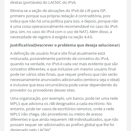
diretas (portáveis) do LACNIC do IPv6.
Elimina-se a seção de alocações do IPv6 de LIR para ISP,
primeiro porque sua própria redação é contraditória, pois
indica que não há uma política para isso, e depois, porque não
é uma coisa operacionalmente recomendável no caso do IPv6
(era, sim, no caso do IPv4 com o uso de NAT). Além disso, a
necessidade de registro é exigida na seção 4.4.6.
Justificativa(Descrever o problema que deseja solucionar)
A definição de usuário final e site final atualmente está
misturada, possivelmente partindo de conceitos do IPv4,
quando na verdade, no IPv6 é cada vez mais evidente que são
conceitos diferentes, e que inclusive um mesmo usuário final
pode ter vários sites finais, que requer prefixos que não serão
necessariamente anunciados adicionados (embora seja o ideal)
e inclusive que essa circunstância pode variar dependendo do
provedor ou provedores desses sites.
Uma organização, por exemplo, um banco, pode ter uma rede
MPLS que adiciona os /48 designados a cada escritório. No
entanto, pode ter casos de escritórios remotos, onde a rede
MPLS não chega, são provedores ou meios de acesso
diferentes e que ainda requerem /48 individualizados, que não
possam sequer ser adicionados ao prefixo global que lhe foi
designado pelo LACNIC.