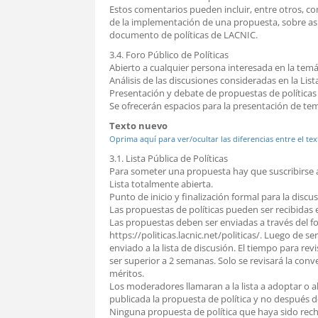
Estos comentarios pueden incluir, entre otros, co
de la implementación de una propuesta, sobre asp
documento de políticas de LACNIC.
3.4. Foro Público de Políticas
Abierto a cualquier persona interesada en la temá
Análisis de las discusiones consideradas en la Lista
Presentación y debate de propuestas de políticas
Se ofrecerán espacios para la presentación de tema
Texto nuevo
Oprima aquí para ver/ocultar las diferencias entre el tex
3.1. Lista Pública de Políticas
Para someter una propuesta hay que suscribirse ant
Lista totalmente abierta.
Punto de inicio y finalización formal para la discus
Las propuestas de políticas pueden ser recibidas
Las propuestas deben ser enviadas a través del f
https://politicas.lacnic.net/politicas/. Luego de se
enviado a la lista de discusión. El tiempo para rev
ser superior a 2 semanas. Solo se revisará la con
méritos.
Los moderadores llamaran a la lista a adoptar o 
publicada la propuesta de política y no después de
Ninguna propuesta de política que haya sido rec