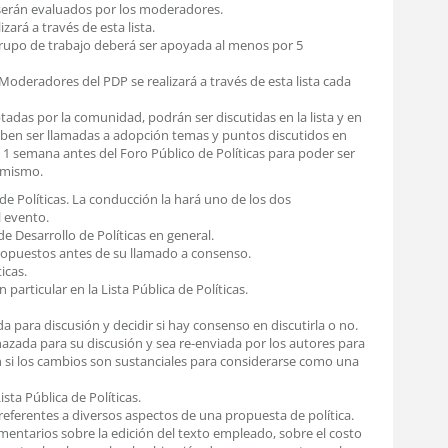
 serán evaluados por los moderadores.
ará a través de esta lista.
grupo de trabajo deberá ser apoyada al menos por 5
oderadores del PDP se realizará a través de esta lista cada
adas por la comunidad, podrán ser discutidas en la lista y en
deben ser llamadas a adopción temas y puntos discutidos en
 1 semana antes del Foro Público de Políticas para poder ser
l mismo.
de Políticas. La conducción la hará uno de los dos
l evento.
de Desarrollo de Políticas en general.
ropuestos antes de su llamado a consenso.
icas.
particular en la Lista Pública de Políticas.
 para discusión y decidir si hay consenso en discutirla o no.
azada para su discusión y sea re-enviada por los autores para
si los cambios son sustanciales para considerarse como una
sta Pública de Políticas.
referentes a diversos aspectos de una propuesta de política.
mentarios sobre la edición del texto empleado, sobre el costo