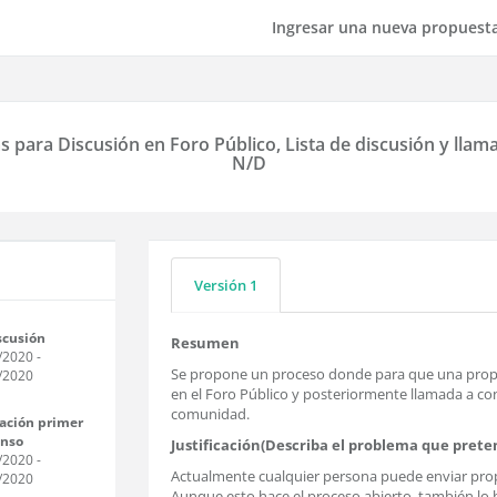
Ingresar una nueva propuest
s para Discusión en Foro Público, Lista de discusión y ll
N/D
Versión 1
scusión
Resumen
/2020
-
Se propone un proceso donde para que una propues
/2020
en el Foro Público y posteriormente llamada a co
comunidad.
ación primer
enso
Justificación(Describa el problema que prete
/2020
-
Actualmente cualquier persona puede enviar propues
/2020
Aunque esto hace el proceso abierto, también lo h