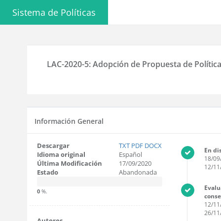
Sistema de Políticas
LAC-2020-5: Adopción de Propuesta de Política
Información General
Descargar
TXT
PDF
DOCX
En di
Idioma original
Español
18/09
Última Modificación
17/09/2020
12/11
Estado
Abandonada
Evalu
0
%.
cons
12/11
26/11
Autores