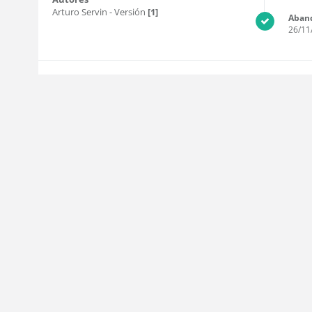
Arturo Servin
- Versión
[1]
Aban
26/11