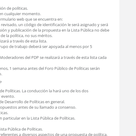
ión de políticas.
 en cualquier momento.
ormulario web que se encuentra en:
r revisado, un código de identificación le será asignado y será
isión y publicación de la propuesta en la Lista Pública no debe
de la política, no sus méritos.
ará a través de esta lista.
grupo de trabajo deberá ser apoyada al menos por 5
oderadores del PDP se realizará a través de esta lista cada
enos, 1 semana antes del Foro Público de Políticas serán
o.
P
de Políticas. La conducción la hará uno de los dos
l evento.
de Desarrollo de Políticas en general.
ropuestos antes de su llamado a consenso.
icas.
particular en la Lista Pública de Políticas.
sta Pública de Políticas.
referentes a diversos aspectos de una propuesta de política.