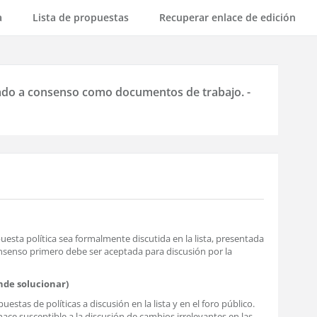
a
Lista de propuestas
Recuperar enlace de edición
amado a consenso como documentos de trabajo. -
ta política sea formalmente discutida en la lista, presentada
nsenso primero debe ser aceptada para discusión por la
nde solucionar)
tas de políticas a discusión en la lista y en el foro público.
ace susceptible a la discusión de cambios irrelevantes en las