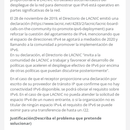
despliegue de la red para demostrar que IPv6 está operativo en
partes significativas de la red.
El 28 de noviembre de 2019, el Directorio de LACNIC emitió una
declaración (https://www.lacnic.net/4283/2/lacnic/lacnic-board-
calls-on-the-community-to-promote-ipv6-deployment) para
reforzar la cuestión del agotamiento de IPv4, mencionando que
el espacio de direcciones IPv4 se agotará a mediados de 2020 y
llamando a la comunidad a promover la implementación de
IPv6.
En su declaración, el Directorio de LACNIC "invita a la
comunidad de LACNIC a trabajar y favorecer el desarrollo de
políticas que aceleren el despliegue efectivo de IPv6 por encima
de otras políticas que puedan discutirse posteriormente".
En el caso de que el receptor proporcione una declaración por
escrito de su proveedor de tránsito IP que confirme que no hay
conectividad IPv6 disponible, se podrá obviar el requisito sobre
IPv6. En el caso de que LACNIC no pueda atender la solicitud de
espacio IPv4 de un nuevo entrante, o si la organización no es
titular de ningún espacio IPv4, el requisito de IPv6 se puede
eximir para una transferencia de hasta un /22.
Justificación(Describa el problema que pretende
solucionar)