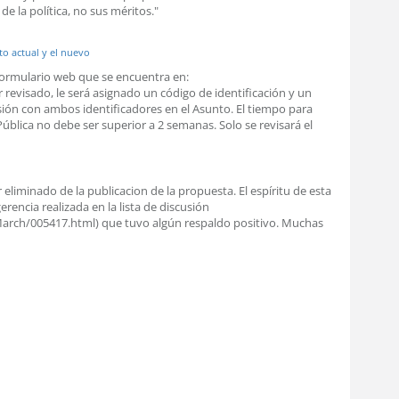
de la política, no sus méritos."
to actual y el nuevo
formulario web que se encuentra en:
er revisado, le será asignado un código de identificación y un
cusión con ambos identificadores en el Asunto. El tiempo para
Pública no debe ser superior a 2 semanas. Solo se revisará el
 eliminado de la publicacion de la propuesta. El espíritu de esta
rencia realizada en la lista de discusión
0-March/005417.html) que tuvo algún respaldo positivo. Muchas