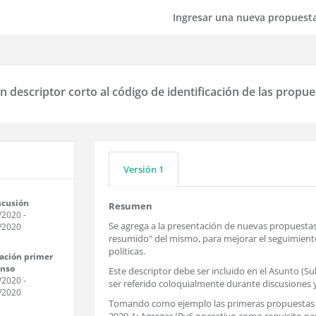
Ingresar una nueva propuest
 descriptor corto al código de identificación de las propues
Versión 1
scusión
Resumen
/2020
-
Se agrega a la presentación de nuevas propuestas l
/2020
resumido" del mismo, para mejorar el seguimiento 
políticas.
ación primer
enso
Este descriptor debe ser incluido en el Asunto (Sub
/2020
-
ser referido coloquialmente durante discusiones y
/2020
Tomando como ejemplo las primeras propuestas pr