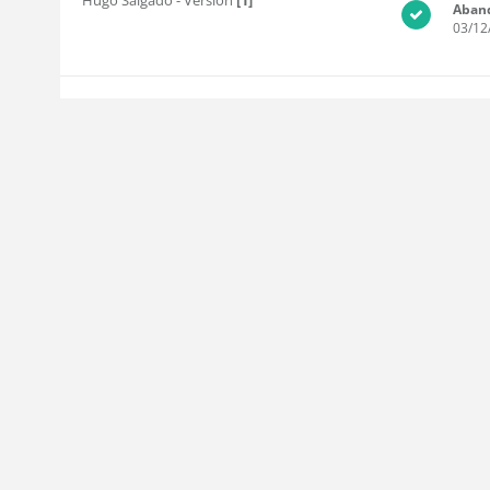
Hugo Salgado
- Versión
[1]
Aban
03/12