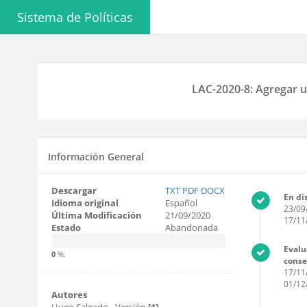
Sistema de Políticas
LAC-2020-8: Agregar un
Información General
Descargar
TXT
PDF
DOCX
En di
Idioma original
Español
23/09
Última Modificación
21/09/2020
17/11
Estado
Abandonada
Evalu
0
%.
cons
17/11
01/12
Autores