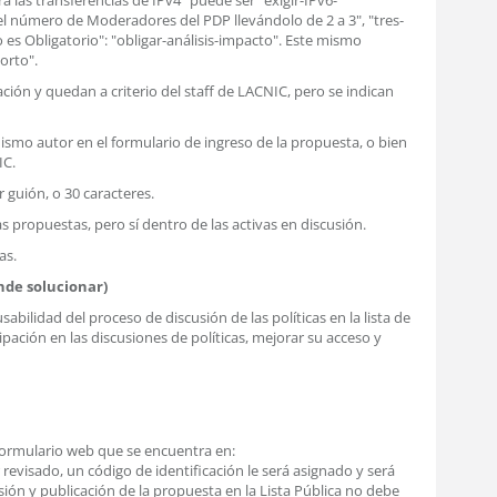
 las transferencias de IPv4" puede ser "exigir-IPv6-
el número de Moderadores del PDP llevándolo de 2 a 3", "tres-
 es Obligatorio": "obligar-análisis-impacto". Este mismo
orto".
ión y quedan a criterio del staff de LACNIC, pero se indican
 mismo autor en el formulario de ingreso de la propuesta, o bien
IC.
 guión, o 30 caracteres.
as propuestas, pero sí dentro de las activas en discusión.
as.
nde solucionar)
ilidad del proceso de discusión de las políticas en la lista de
ipación en las discusiones de políticas, mejorar su acceso y
formulario web que se encuentra en:
r revisado, un código de identificación le será asignado y será
isión y publicación de la propuesta en la Lista Pública no debe