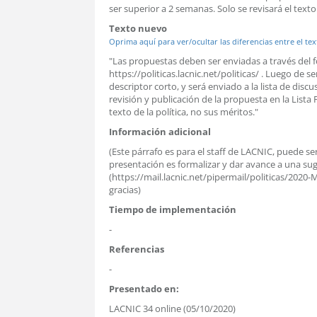
ser superior a 2 semanas. Solo se revisará el texto 
Texto nuevo
Oprima aquí para ver/ocultar las diferencias entre el tex
"Las propuestas deben ser enviadas a través del 
https://politicas.lacnic.net/politicas/ . Luego de s
descriptor corto, y será enviado a la lista de dis
revisión y publicación de la propuesta en la Lista 
texto de la política, no sus méritos."
Información adicional
(Este párrafo es para el staff de LACNIC, puede ser
presentación es formalizar y dar avance a una suge
(https://mail.lacnic.net/pipermail/politicas/202
gracias)
Tiempo de implementación
-
Referencias
-
Presentado en:
LACNIC 34 online (05/10/2020)