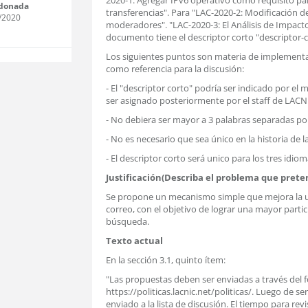
2020-1: Agregar IPv6 operativo como requisito para
donada
transferencias". Para "LAC-2020-2: Modificación d
/2020
moderadores". "LAC-2020-3: El Análisis de Impacto
documento tiene el descriptor corto "descriptor-c
Los siguientes puntos son materia de implementac
como referencia para la discusión:
- El "descriptor corto" podría ser indicado por el
ser asignado posteriormente por el staff de LACN
- No debiera ser mayor a 3 palabras separadas por
- No es necesario que sea único en la historia de l
- El descriptor corto será unico para los tres idiom
Justificación(Describa el problema que prete
Se propone un mecanismo simple que mejora la usab
correo, con el objetivo de lograr una mayor partic
búsqueda.
Texto actual
En la sección 3.1, quinto ítem:
"Las propuestas deben ser enviadas a través del 
https://politicas.lacnic.net/politicas/. Luego de se
enviado a la lista de discusión. El tiempo para rev