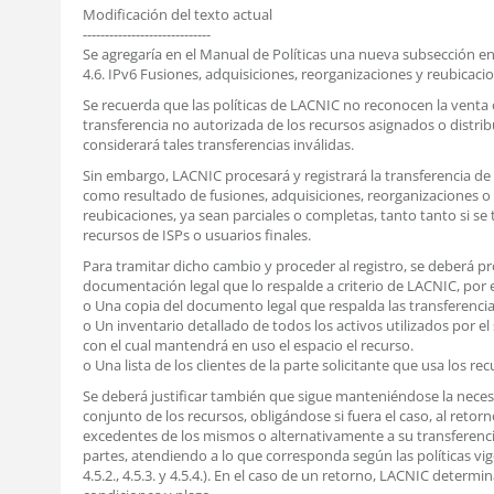
Modificación del texto actual
-----------------------------
Se agregaría en el Manual de Políticas una nueva subsección en 
4.6. IPv6 Fusiones, adquisiciones, reorganizaciones y reubicaci
Se recuerda que las políticas de LACNIC no reconocen la venta 
transferencia no autorizada de los recursos asignados o distrib
considerará tales transferencias inválidas.
Sin embargo, LACNIC procesará y registrará la transferencia de
como resultado de fusiones, adquisiciones, reorganizaciones o
reubicaciones, ya sean parciales o completas, tanto tanto si se 
recursos de ISPs o usuarios finales.
Para tramitar dicho cambio y proceder al registro, se deberá p
documentación legal que lo respalde a criterio de LACNIC, por 
o Una copia del documento legal que respalda las transferencia
o Un inventario detallado de todos los activos utilizados por el 
con el cual mantendrá en uso el espacio el recurso.
o Una lista de los clientes de la parte solicitante que usa los rec
Se deberá justificar también que sigue manteniéndose la neces
conjunto de los recursos, obligándose si fuera el caso, al retorn
excedentes de los mismos o alternativamente a su transferenci
partes, atendiendo a lo que corresponda según las políticas vige
4.5.2., 4.5.3. y 4.5.4.). En el caso de un retorno, LACNIC determin