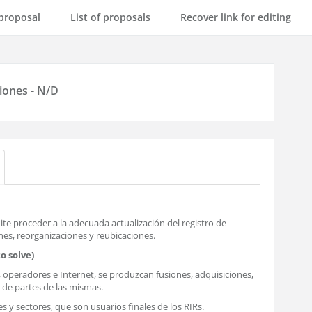
proposal
List of proposals
Recover link for editing
iones - N/D
e proceder a la adecuada actualización del registro de
nes, reorganizaciones y reubicaciones.
o solve)
 operadores e Internet, se produzcan fusiones, adquisiciones,
 de partes de las mismas.
s y sectores, que son usuarios finales de los RIRs.