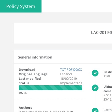
Policy System
LAC-2019-3
General information
Download
TXT
PDF
DOCX
En di
Original language
Español
11/03
Last modified
18/09/2019
Status
Implementada
Ultim
comen
100
%.
27/11
25/12
Authors
Ratif