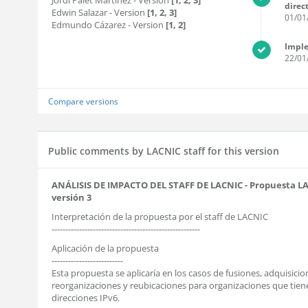
Jordi Palet Martinez
- Version
[1, 2, 3]
direc
Edwin Salazar
- Version
[1, 2, 3]
01/01
Edmundo Cázarez
- Version
[1, 2]
Impl
22/01
Compare versions
Public comments by LACNIC staff for this version
ANÁLISIS DE IMPACTO DEL STAFF DE LACNIC - Propuesta LAC
versión 3
Interpretación de la propuesta por el staff de LACNIC
------------------------------------------------------
Aplicación de la propuesta
--------------------------
Esta propuesta se aplicaría en los casos de fusiones, adquisicio
reorganizaciones y reubicaciones para organizaciones que tie
direcciones IPv6.