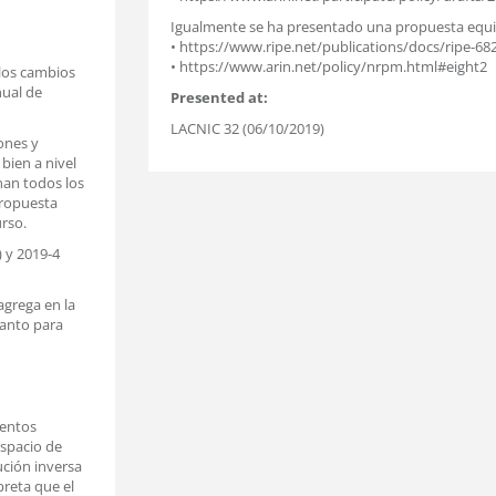
Igualmente se ha presentado una propuesta equiv
• https://www.ripe.net/publications/docs/ripe-68
• https://www.arin.net/policy/nrpm.html#eight2
 los cambios
nual de
Presented at:
LACNIC 32 (06/10/2019)
ones y
 bien a nivel
nan todos los
propuesta
urso.
) y 2019-4
agrega en la
tanto para
ientos
espacio de
ución inversa
preta que el