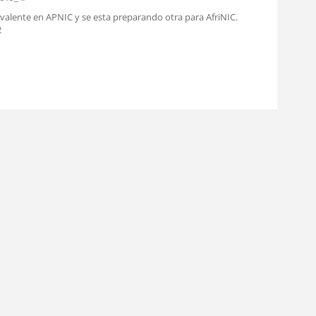
alente en APNIC y se esta preparando otra para AfriNIC.
2