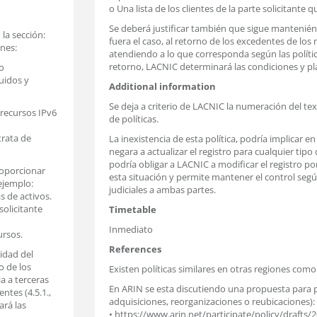
o Una lista de los clientes de la parte solicitante q
Se deberá justificar también que sigue manteniénd
la sección:
fuera el caso, al retorno de los excedentes de los
ones:
atendiendo a lo que corresponda según las políticas v
retorno, LACNIC determinará las condiciones y pl
o
uidos y
Additional information
Se deja a criterio de LACNIC la numeración del t
 recursos IPv6
de políticas.
trata de
La inexistencia de esta política, podría implicar e
negara a actualizar el registro para cualquier tipo
podría obligar a LACNIC a modificar el registro po
roporcionar
esta situación y permite mantener el control seg
ejemplo:
judiciales a ambas partes.
s de activos.
solicitante
Timetable
Inmediato
ursos.
References
idad del
o de los
Existen políticas similares en otras regiones como
a a terceras
En ARIN se esta discutiendo una propuesta para pe
ntes (4.5.1.,
adquisiciones, reorganizaciones o reubicaciones):
ará las
• https://www.arin.net/participate/policy/drafts/