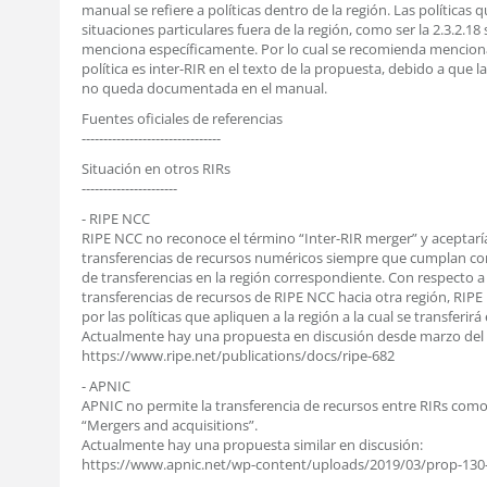
manual se refiere a políticas dentro de la región. Las políticas q
situaciones particulares fuera de la región, como ser la 2.3.2.18 
menciona específicamente. Por lo cual se recomienda mencion
política es inter-RIR en el texto de la propuesta, debido a que la
no queda documentada en el manual.
Fuentes oficiales de referencias
--------------------------------
Situación en otros RIRs
----------------------
- RIPE NCC
RIPE NCC no reconoce el término “Inter-RIR merger” y aceptaría
transferencias de recursos numéricos siempre que cumplan con 
de transferencias en la región correspondiente. Con respecto a 
transferencias de recursos de RIPE NCC hacia otra región, RIPE
por las políticas que apliquen a la región a la cual se transferirá 
Actualmente hay una propuesta en discusión desde marzo del 
https://www.ripe.net/publications/docs/ripe-682
- APNIC
APNIC no permite la transferencia de recursos entre RIRs como
“Mergers and acquisitions”.
Actualmente hay una propuesta similar en discusión:
https://www.apnic.net/wp-content/uploads/2019/03/prop-130-