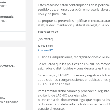
torio
Estos casos no están contemplados en la política 
/2020
sentido que, en una operación empresarial de este 
IPv4 y no para IPv6.
ementada
La propuesta pretende simplificar el texto, aclarar
/2020
staff, la documentación justificativa legal, que n
Current text
(no existe)
New text
Analyze diff
Fusiones, adquisiciones, reorganizaciones o reub
Se recuerda que las políticas de LACNIC no recono
-2019-3 -
asignados o distribuidos y considerará tales transf
Sin embargo, LACNIC procesará y registrará la tra
adquisiciones, reorganizaciones o reubicaciones, y
ISPs o usuarios finales.
Para tramitar dicho cambio y proceder al registr
a criterio de LACNIC, por ejemplo:
nes,
o Una copia del documento legal que respalda las 
nen asignadas
o Un inventario detallado de todos los activos uti
espacio el recurso.