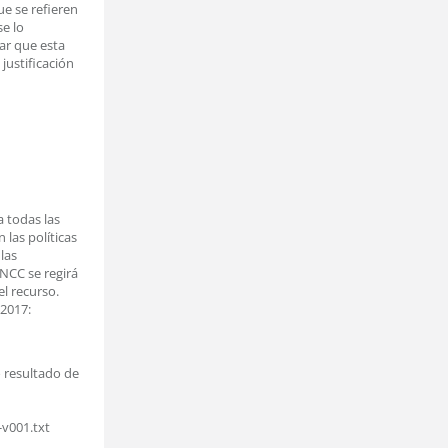
ue se refieren
se lo
ar que esta
 justificación
 todas las
las políticas
las
 NCC se regirá
el recurso.
2017:
 resultado de
v001.txt