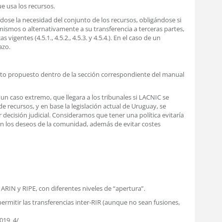
ue usa los recursos.
ose la necesidad del conjunto de los recursos, obligándose si
 mismos o alternativamente a su transferencia a terceras partes,
igentes (4.5.1., 4.5.2., 4.5.3. y 4.5.4.). En el caso de un
azo.
exto propuesto dentro de la sección correspondiente del manual
n un caso extremo, que llegara a los tribunales si LACNIC se
 de recursos, y en base la legislación actual de Uruguay, se
r decisión judicial. Consideramos que tener una política evitaría
ún los deseos de la comunidad, además de evitar costes
 ARIN y RIPE, con diferentes niveles de “apertura”.
rmitir las transferencias inter-RIR (aunque no sean fusiones,
2019_4/