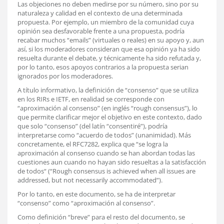
Las objeciones no deben medirse por su número, sino por su
naturaleza y calidad en el contexto de una determinada
propuesta. Por ejemplo, un miembro de la comunidad cuya
opinión sea desfavorable frente a una propuesta, podría
recabar muchos “emails” (virtuales o reales) en su apoyo y, aun
así, si los moderadores consideran que esa opinión ya ha sido
resuelta durante el debate, y técnicamente ha sido refutada y,
por lo tanto, esos apoyos contrarios a la propuesta serian
ignorados por los moderadores.
A título informativo, la definición de “consenso” que se utiliza
en los RIRs e IETF, en realidad se corresponde con
“aproximación al consenso” (en inglés “rough consensus”), lo
que permite clarificar mejor el objetivo en este contexto, dado
que solo “consenso” (del latín “consentiré”), podría
interpretarse como “acuerdo de todos” (unanimidad). Más
concretamente, el RFC7282, explica que “se logra la
aproximación al consenso cuando se han abordan todas las
cuestiones aun cuando no hayan sido resueltas a la satisfacción
de todos“ (“Rough consensus is achieved when all issues are
addressed, but not necessarily accommodated”).
Por lo tanto, en este documento, se ha de interpretar
“consenso” como “aproximación al consenso”.
Como definición “breve” para el resto del documento, se