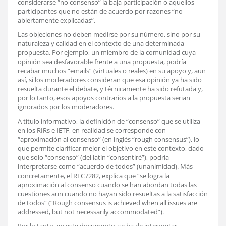
considerarse “no consenso” la baja participación o aquellos
participantes que no están de acuerdo por razones “no
abiertamente explicadas”.
Las objeciones no deben medirse por su número, sino por su
naturaleza y calidad en el contexto de una determinada
propuesta. Por ejemplo, un miembro de la comunidad cuya
opinión sea desfavorable frente a una propuesta, podría
recabar muchos “emails” (virtuales o reales) en su apoyo y, aun
así, si los moderadores consideran que esa opinión ya ha sido
resuelta durante el debate, y técnicamente ha sido refutada y,
por lo tanto, esos apoyos contrarios a la propuesta serian
ignorados por los moderadores.
A título informativo, la definición de “consenso” que se utiliza
en los RIRs e IETF, en realidad se corresponde con
“aproximación al consenso” (en inglés “rough consensus”), lo
que permite clarificar mejor el objetivo en este contexto, dado
que solo “consenso” (del latín “consentiré”), podría
interpretarse como “acuerdo de todos” (unanimidad). Más
concretamente, el RFC7282, explica que “se logra la
aproximación al consenso cuando se han abordan todas las
cuestiones aun cuando no hayan sido resueltas a la satisfacción
de todos“ (“Rough consensus is achieved when all issues are
addressed, but not necessarily accommodated”).