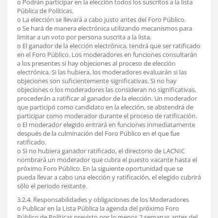
o Podrán participar en la elección todos los suscritos a la lista
Pública de Políticas.
o La elección se llevará a cabo justo antes del Foro Público.
o Se hará de manera electrónica utilizando mecanismos para
limitar a un voto por persona suscrita a la lista.
o El ganador de la elección electrónica, tendrá que ser ratificado
en el Foro Público. Los moderadores en funciones consultarán
a los presentes si hay objeciones al proceso de elección
electrónica. Si las hubiera, los moderadores evaluarán si las
objeciones son suficientemente significativas. Si no hay
objeciones o los moderadores las consideran no significativas,
procederán a ratificar al ganador de la elección. Un moderador
que participó como candidato en la elección, se abstendrá de
participar como moderador durante el proceso de ratificación.
o El moderador elegido entrará en funciones inmediatamente
después de la culminación del Foro Público en el que fue
ratificado.
o Si no hubiera ganador ratificado, el directorio de LACNIC
nombrará un moderador que cubra el puesto vacante hasta el
próximo Foro Público. En la siguiente oportunidad que se
pueda llevar a cabo una elección y ratificación, el elegido cubrirá
sólo el periodo restante.
3.2.4. Responsabilidades y obligaciones de los Moderadores
o Publicar en la Lista Pública la agenda del próximo Foro
Público de Políticas previsto por lo menos 2 semanas antes del