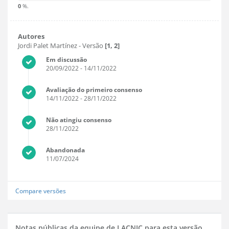
0
%.
Autores
Jordi Palet Martínez
- Versão
[1, 2]
Em discussão
20/09/2022
- 14/11/2022
Avaliação do primeiro consenso
14/11/2022
- 28/11/2022
Não atingiu consenso
28/11/2022
Abandonada
11/07/2024
Compare versões
Notas públicas da equipe de LACNIC para esta versão