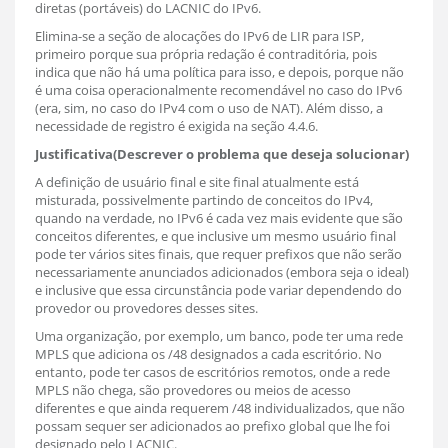
diretas (portáveis) do LACNIC do IPv6.
Elimina-se a seção de alocações do IPv6 de LIR para ISP,
primeiro porque sua própria redação é contraditória, pois
indica que não há uma política para isso, e depois, porque não
é uma coisa operacionalmente recomendável no caso do IPv6
(era, sim, no caso do IPv4 com o uso de NAT). Além disso, a
necessidade de registro é exigida na seção 4.4.6.
Justificativa(Descrever o problema que deseja solucionar)
A definição de usuário final e site final atualmente está
misturada, possivelmente partindo de conceitos do IPv4,
quando na verdade, no IPv6 é cada vez mais evidente que são
conceitos diferentes, e que inclusive um mesmo usuário final
pode ter vários sites finais, que requer prefixos que não serão
necessariamente anunciados adicionados (embora seja o ideal)
e inclusive que essa circunstância pode variar dependendo do
provedor ou provedores desses sites.
Uma organização, por exemplo, um banco, pode ter uma rede
MPLS que adiciona os /48 designados a cada escritório. No
entanto, pode ter casos de escritórios remotos, onde a rede
MPLS não chega, são provedores ou meios de acesso
diferentes e que ainda requerem /48 individualizados, que não
possam sequer ser adicionados ao prefixo global que lhe foi
designado pelo LACNIC.