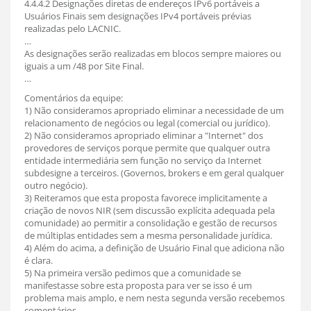
4.4.4.2 Designações diretas de endereços IPv6 portáveis a
Usuários Finais sem designações IPv4 portáveis prévias
realizadas pelo LACNIC.
…
As designações serão realizadas em blocos sempre maiores ou
iguais a um /48 por Site Final.
…
Comentários da equipe:
1) Não consideramos apropriado eliminar a necessidade de um
relacionamento de negócios ou legal (comercial ou jurídico).
2) Não consideramos apropriado eliminar a "Internet" dos
provedores de serviços porque permite que qualquer outra
entidade intermediária sem função no serviço da Internet
subdesigne a terceiros. (Governos, brokers e em geral qualquer
outro negócio).
3) Reiteramos que esta proposta favorece implicitamente a
criação de novos NIR (sem discussão explícita adequada pela
comunidade) ao permitir a consolidação e gestão de recursos
de múltiplas entidades sem a mesma personalidade jurídica.
4) Além do acima, a definição de Usuário Final que adiciona não
é clara.
5) Na primeira versão pedimos que a comunidade se
manifestasse sobre esta proposta para ver se isso é um
problema mais amplo, e nem nesta segunda versão recebemos
comentários.