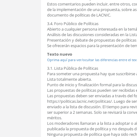
Estos comentarios pueden incluir, entre otros, co
de la implementación de una propuesta, sobre asp
documento de políticas de LACNIC.
3.4. Foro Público de Políticas
Abierto a cualquier persona interesada en la temá
Análisis de las discusiones consideradas en la Lista
Presentación y debate de propuestas de políticas
Se ofrecerán espacios para la presentación de tema
Texto nuevo
Oprima aquí para ver/ocultar las diferencias entre el tex
3.1. Lista Pública de Políticas
Para someter una propuesta hay que suscribirse ant
Lista totalmente abierta.
Punto de inicio y finalización formal para la discus
Las propuestas de políticas pueden ser recibidas
Las propuestas deben ser enviadas a través del f
https://politicas.lacnic.net/politicas/. Luego de se
enviado a la lista de discusión. El tiempo para rev
ser superior a 2 semanas. Solo se revisará la con
méritos.
Los moderadores llamaran a la lista a adoptar o 
publicada la propuesta de política y no después de
Ninguna propuesta de política que haya sido rec