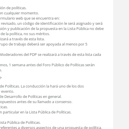
ión de políticas.
 en cualquier momento.
ormulario web que se encuentra en:
r revisado, un código de identificación le será asignado y será
isión y publicación de la propuesta en la Lista Pública no debe
de la política, no sus méritos.
ará a través de esta lista.
grupo de trabajo deberá ser apoyada al menos por 5
oderadores del PDP se realizará a través de esta lista cada
enos, 1 semana antes del Foro Público de Políticas serán
o.
P
de Políticas. La conducción la hará uno de los dos
l evento.
de Desarrollo de Políticas en general.
ropuestos antes de su llamado a consenso.
icas.
particular en la Lista Pública de Políticas.
sta Pública de Políticas.
referentes a diversos aspectos de una propuesta de política.