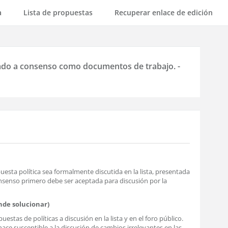
a
Lista de propuestas
Recuperar enlace de edición
amado a consenso como documentos de trabajo. -
ta política sea formalmente discutida en la lista, presentada
nsenso primero debe ser aceptada para discusión por la
nde solucionar)
tas de políticas a discusión en la lista y en el foro público.
ace susceptible a la discusión de cambios irrelevantes en las