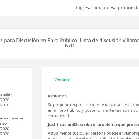
Ingresar una nueva propuest
s para Discusión en Foro Público, Lista de discusión y ll
N/D
Versión 1
scusión
Resumen
/2020
-
Se propone un proceso donde para que una propues
/2020
en el Foro Público y posteriormente llamada a co
comunidad.
ación primer
enso
Justificación(Describa el problema que prete
/2020
-
Actualmente cualquier persona puede enviar propues
/2020
Aunque esto hace el proceso abierto, también lo h