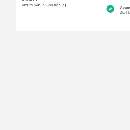
Arturo Servin
- Versión
[1]
Aban
26/11