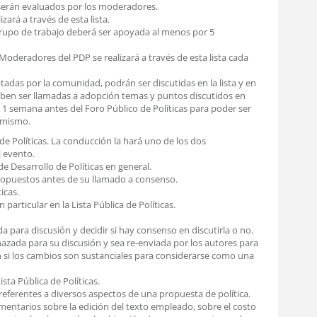
 serán evaluados por los moderadores.
ará a través de esta lista.
grupo de trabajo deberá ser apoyada al menos por 5
oderadores del PDP se realizará a través de esta lista cada
adas por la comunidad, podrán ser discutidas en la lista y en
deben ser llamadas a adopción temas y puntos discutidos en
 1 semana antes del Foro Público de Políticas para poder ser
l mismo.
de Políticas. La conducción la hará uno de los dos
l evento.
de Desarrollo de Políticas en general.
ropuestos antes de su llamado a consenso.
icas.
particular en la Lista Pública de Políticas.
 para discusión y decidir si hay consenso en discutirla o no.
azada para su discusión y sea re-enviada por los autores para
si los cambios son sustanciales para considerarse como una
sta Pública de Políticas.
referentes a diversos aspectos de una propuesta de política.
mentarios sobre la edición del texto empleado, sobre el costo