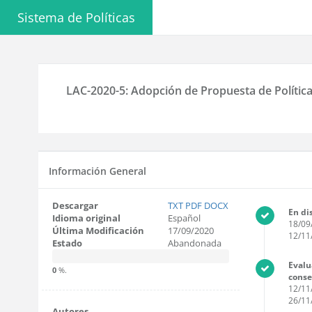
Sistema de Políticas
LAC-2020-5: Adopción de Propuesta de Política
Información General
Descargar
TXT
PDF
DOCX
En di
Idioma original
Español
18/09
Última Modificación
17/09/2020
12/11
Estado
Abandonada
Evalu
0
%.
cons
12/11
26/11
Autores