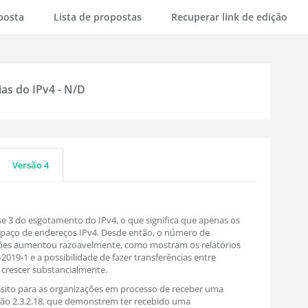
posta
Lista de propostas
Recuperar link de edição
as do IPv4 - N/D
Versão 4
ase 3 do esgotamento do IPv4, o que significa que apenas os
paço de endereços IPv4. Desde então, o número de
ações aumentou razoavelmente, como mostram os relatórios
019-1 e a possibilidade de fazer transferências entre
 crescer substancialmente.
isito para as organizações em processo de receber uma
ção 2.3.2.18, que demonstrem ter recebido uma