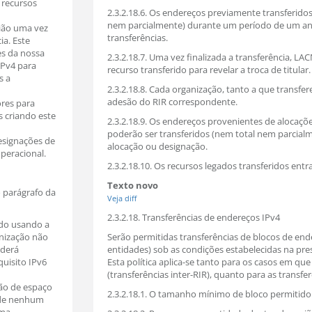
 recursos
2.3.2.18.6. Os endereços previamente transferid
nem parcialmente) durante um período de um ano 
gião uma vez
transferências.
ia. Este
es da nossa
2.3.2.18.7. Uma vez finalizada a transferência, L
IPv4 para
recurso transferido para revelar a troca de titular.
s a
2.3.2.18.8. Cada organização, tanto a que transfer
adesão do RIR correspondente.
ores para
s criando este
2.3.2.18.9. Os endereços provenientes de alocaçõe
poderão ser transferidos (nem total nem parcialm
esignações de
alocação ou designação.
peracional.
2.3.2.18.10. Os recursos legados transferidos ent
Texto novo
o parágrafo da
Veja diff
2.3.2.18. Transferências de endereços IPv4
ido usando a
anização não
Serão permitidas transferências de blocos de ende
oderá
entidades) sob as condições estabelecidas na pre
quisito IPv6
Esta política aplica-se tanto para os casos em qu
(transferências inter-RIR), quanto para as transfe
ção de espaço
2.3.2.18.1. O tamanho mínimo de bloco permitido p
r de nenhum