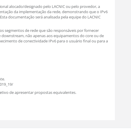
onal alocado/designado pelo LACNIC ou pelo provedor, a
entação da implementação da rede, demonstrando que o IPv6
e. Esta documentação será analisada pela equipe do LACNIC
e aos segmentos de rede que são responsáveis por fornecer
ede downstream, não apenas aos equipamentos do core ou de
ecimento de conectividade IPv6 para o usuário final ou para a
te.
2019_19/
tivo de apresentar propostas equivalentes.