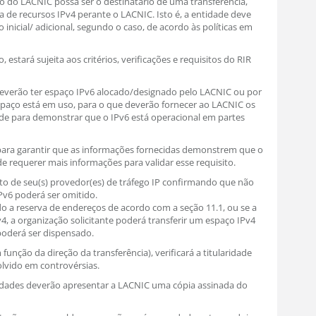
ão do LACNIC possa ser o destinatário de uma transferência,
va de recursos IPv4 perante o LACNIC. Isto é, a entidade deve
 inicial/ adicional, segundo o caso, de acordo às políticas em
 estará sujeita aos critérios, verificações e requisitos do RIR
 deverão ter espaço IPv6 alocado/designado pelo LACNIC ou por
paço está em uso, para o que deverão fornecer ao LACNIC os
e para demonstrar que o IPv6 está operacional em partes
para garantir que as informações fornecidas demonstrem que o
de requerer mais informações para validar esse requisito.
to de seu(s) provedor(es) de tráfego IP confirmando que não
IPv6 poderá ser omitido.
 a reserva de endereços de acordo com a seção 11.1, ou se a
4, a organização solicitante poderá transferir um espaço IPv4
 poderá ser dispensado.
unção da direção da transferência), verificará a titularidade
olvido em controvérsias.
tidades deverão apresentar a LACNIC uma cópia assinada do