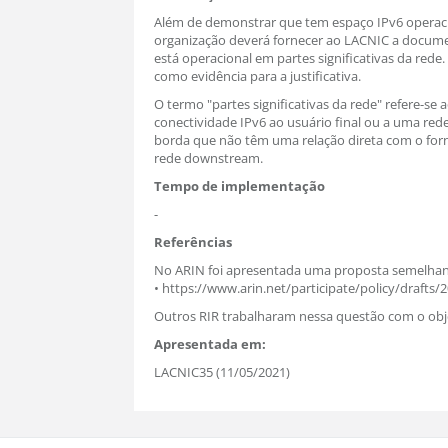
Além de demonstrar que tem espaço IPv6 operaci
organização deverá fornecer ao LACNIC a docum
está operacional em partes significativas da red
como evidência para a justificativa.
O termo "partes significativas da rede" refere-s
conectividade IPv6 ao usuário final ou a uma r
borda que não têm uma relação direta com o forn
rede downstream.
Tempo de implementação
-
Referências
No ARIN foi apresentada uma proposta semelhan
• https://www.arin.net/participate/policy/drafts/
Outros RIR trabalharam nessa questão com o obje
Apresentada em:
LACNIC35 (11/05/2021)