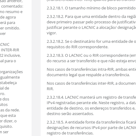
ão anterior,
o comentado:
2.3.2.18.1. O tamanho mínimo de bloco permitido p
a no resumo e
2.3.2.18.2. Para que uma entidade dentro da regi
 de agora
deve primeiro passar pelo processo de justificati
será para
justificar perante o LACNIC a alocação/ designação
er omitido.
vigor.
(ver
2.3.2.18.2. Se o destinatário for uma entidade de ou
ACNIC
requisitos do RIR correspondente.
e INTER-RIR
2 inclusive,
2.3.2.18.3. O LACNIC ou o RIR correspondente (em f
al para o
do recurso a ser transferido e que não esteja env
Nos casos de transferências intra-RIR, ambas en
 organizações
documento legal que respalde a transferência.
 igualmente
estabeleça
Nos casos de transferências inter-RIR, a documen
ial de
RIR.
ro.
2.3.2.18.4. LACNIC manterá um registro de transfe
de dos
IPv4 registradas perante ele. Neste registro, a da
sitos
entidade de destino, os endereços transferidos e,
as da rede.
destino serão assentados.
 que esta
r dizer, o
2.3.2.18.5. A entidade fonte da transferência fic
quisito.
designações de recursos IPv4 por parte de LACNI
m ser
registro de transferências.