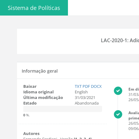
Sistema de Políticas
LAC-2020-1: Adi
Informação geral
Baixar
TXT
PDF
DOCX
Em di
Idioma original
English
31/03
Última modificação
31/03/2021
26/05
Estado
Abandonada
Avali
0
%.
prime
26/05
09/06
Autores