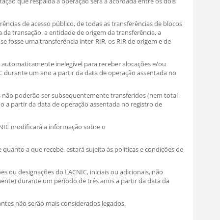
tação que respalda a operação será a acordada entre os dois
rências de acesso público, de todas as transferências de blocos
ta da transação, a entidade de origem da transferência, a
 se fosse uma transferência inter-RIR, os RIR de origem e de
ará automaticamente inelegível para receber alocações e/ou
C durante um ano a partir da data de operação assentada no
os não poderão ser subsequentemente transferidos (nem total
a partir da data de operação assentada no registro de
ACNIC modificará a informação sobre o
e quanto a que recebe, estará sujeita às políticas e condições de
es ou designações do LACNIC, iniciais ou adicionais, não
ente) durante um período de três anos a partir da data da
rantes não serão mais considerados legados.