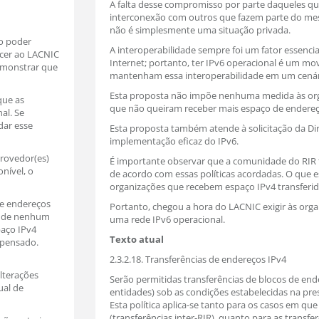
A falta desse compromisso por parte daqueles q
interconexão com outros que fazem parte do me
não é simplesmente uma situação privada.
o poder
A interoperabilidade sempre foi um fator essenc
ecer ao LACNIC
Internet; portanto, ter IPv6 operacional é um m
emonstrar que
mantenham essa interoperabilidade em um cenári
Esta proposta não impõe nenhuma medida às orga
que as
que não queiram receber mais espaço de endereç
al. Se
dar esse
Esta proposta também atende à solicitação da Di
implementação eficaz do IPv6.
provedor(es)
É importante observar que a comunidade do RIR tem
nível, o
de acordo com essas políticas acordadas. O que es
organizações que recebem espaço IPv4 transferid
de endereços
Portanto, chegou a hora do LACNIC exigir às org
ar de nenhum
uma rede IPv6 operacional.
paço IPv4
Texto atual
spensado.
2.3.2.18. Transferências de endereços IPv4
lterações
Serão permitidas transferências de blocos de ende
ual de
entidades) sob as condições estabelecidas na pre
Esta política aplica-se tanto para os casos em qu
(transferências inter-RIR), quanto para as transfe