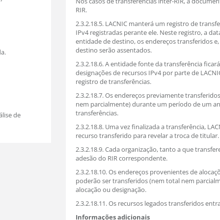
Nos casos de transferências inter-RIR, a documen
RIR.
2.3.2.18.5. LACNIC manterá um registro de transfe
IPv4 registradas perante ele. Neste registro, a da
entidade de destino, os endereços transferidos e,
destino serão assentados.
a.
2.3.2.18.6. A entidade fonte da transferência fic
designações de recursos IPv4 por parte de LACNI
registro de transferências.
2.3.2.18.7. Os endereços previamente transferid
nem parcialmente) durante um período de um ano 
transferências.
lise de
2.3.2.18.8. Uma vez finalizada a transferência, L
recurso transferido para revelar a troca de titular.
2.3.2.18.9. Cada organização, tanto a que transfer
adesão do RIR correspondente.
2.3.2.18.10. Os endereços provenientes de alocaçõ
poderão ser transferidos (nem total nem parcialm
alocação ou designação.
2.3.2.18.11. Os recursos legados transferidos ent
Informações adicionais