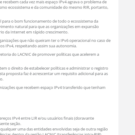
ue recebem cada vez mais espaço IPv4 agrava o problema de
smo ecossistema e da comunidade do mesmo RIR, portanto,
ial para o bom funcionamento de todo o ecossistema da
ovimento natural para que as organizações em expansão
o da Internet em rápido crescimento.
nizações que não queiram ter o IPv6 operacional no caso de
os IPv4, respeitando assim sua autonomia.
retoria do LACNIC de promover políticas que acelerem a
 o direito de estabelecer políticas e administrar o registro
ta proposta faz é acrescentar um requisito adicional para as
o.
anizações que recebem espaço IPv4 transferido que tenham
reços IPv4 entre LIR e/ou usuários finais (doravante
sente seção.
e qualquer uma das entidades envolvidas seja de outra região
rências dentro da região LACNIC (transferências intra-RIR).