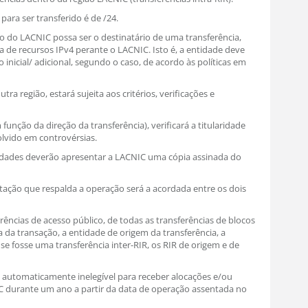
ara ser transferido é de /24.
ão do LACNIC possa ser o destinatário de uma transferência,
va de recursos IPv4 perante o LACNIC. Isto é, a entidade deve
 inicial/ adicional, segundo o caso, de acordo às políticas em
tra região, estará sujeita aos critérios, verificações e
unção da direção da transferência), verificará a titularidade
olvido em controvérsias.
tidades deverão apresentar a LACNIC uma cópia assinada do
tação que respalda a operação será a acordada entre os dois
rências de acesso público, de todas as transferências de blocos
ta da transação, a entidade de origem da transferência, a
 se fosse uma transferência inter-RIR, os RIR de origem e de
ará automaticamente inelegível para receber alocações e/ou
C durante um ano a partir da data de operação assentada no