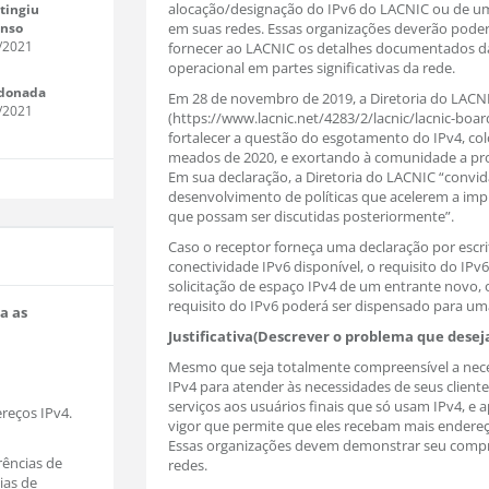
alocação/designação do IPv6 do LACNIC ou de um
tingiu
enso
em suas redes. Essas organizações deverão poder
/2021
fornecer ao LACNIC os detalhes documentados d
operacional em partes significativas da rede.
donada
Em 28 de novembro de 2019, a Diretoria do LACN
/2021
(https://www.lacnic.net/4283/2/lacnic/lacnic-bo
fortalecer a questão do esgotamento do IPv4, co
meados de 2020, e exortando à comunidade a pr
Em sua declaração, a Diretoria do LACNIC “convi
desenvolvimento de políticas que acelerem a imp
que possam ser discutidas posteriormente”.
Caso o receptor forneça uma declaração por escr
conectividade IPv6 disponível, o requisito do IP
solicitação de espaço IPv4 de um entrante novo, 
requisito do IPv6 poderá ser dispensado para uma
a as
Justificativa(Descrever o problema que desej
Mesmo que seja totalmente compreensível a nece
IPv4 para atender às necessidades de seus clientes
serviços aos usuários finais que só usam IPv4, e 
ereços IPv4.
vigor que permite que eles recebam mais endereç
Essas organizações devem demonstrar seu compro
rências de
redes.
ias de