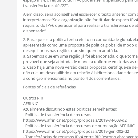
espaço IPv4, o requisito do IPv6 poderá ser dispensado para 
transferência de até /22”.
Além disso, seria aconselhável esclarecer o texto anterior com
interpretamos: “Se a organização não for titular de espaço IPv4
requisito do IPv6 operacional para realizar a transferência de at
dispensado”.
2. Para que esta política tenha efeito na comunidade global, ela
apresentada como uma proposta de política global de modo qu
desequilíbrios nas regiões que sim querem adotá-la.
a. Sabemos que em uma região já foi abandonada, o que torn
provável que seja adotada de maneira uniforme em todas as re
3. Caso haja uma nova versão desta proposta, certifique-se de
não crie um desequilíbrio em relação à bidirecionalidade dos r
à condição mencionada no ponto 4 dos comentários.
Fontes oficiais de referências
----------------------------------------------
Outros RIR
AFRINIC
Atualmente discutindo estas políticas semelhantes:
- Política de transferência de recursos -
https://www.afrinic.net/policy/proposals/2019-v4-003-d2
- Política de transferência de recursos de numeração AFRINIC -
https://www.afrinic.net/policy/proposals/2019-gen-002-d2
- Transferências de recursos IPv4 entre RIR (escopo abrangente