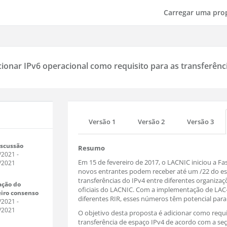
Carregar uma pro
cionar IPv6 operacional como requisito para as transferênci
Versão 1
Versão 2
Versão 3
scussão
Resumo
/2021
-
Em 15 de fevereiro de 2017, o LACNIC iniciou a F
/2021
novos entrantes podem receber até um /22 do es
transferências do IPv4 entre diferentes organiz
ação do
oficiais do LACNIC. Com a implementação de LAC-2
iro consenso
diferentes RIR, esses números têm potencial para
/2021
-
/2021
O objetivo desta proposta é adicionar como requ
transferência de espaço IPv4 de acordo com a se