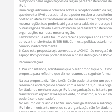
cumpridos pelas organizações da região para transferências de
IPv4.
Uma carga adicional é colocada sobre o receptor dentro da re
que deve ter IPv6 operacional para poder receber a transferênc
obstáculo afeta as transferências até mesmo entre organizaçõ
mesma região. Isso poderia até gerar uma saída de endereços 
outras regiões devido a este obstáculo para fazer transferência
organizações na nossa mesma região.
Lembramos que este foi um dos receios principais anos anteri
aprovar transferências INTER-RIR. Com esta política, estaríamo
cenário inadvertidamente.
6. Caso esta proposta seja aprovada, o LACNIC não revogará d
espaço IPv6 por não poder atender a nossa definição de IPv6 o
Recomendações
1. Por consistência, solicitamos que o autor modifique o últim
proposta para refletir o que diz no resumo, da seguinte forma:
Na sua proposta diz: “Se o LACNIC não puder atender um ped
reserva de endereços de acordo com a seção 11.1, ou se a org
for titular de nenhum espaço IPv4, a organização solicitante p
transferir um espaço IPv4 equivalente, no máximo, a /22 e o re
poderá ser dispensado”.
No resumo diz: “Caso o LACNIC não consiga atender à solicita
IPv4 de um entrante novo, ou se a organização não for titula