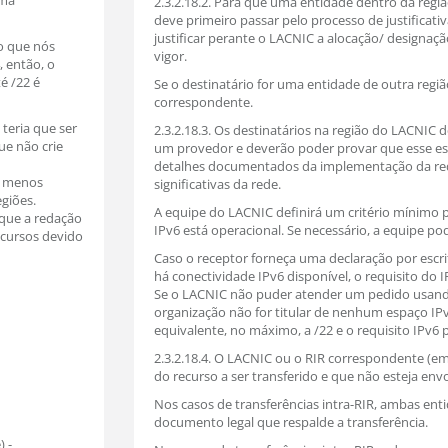
uma
2.3.2.18.2. Para que uma entidade dentro da regi
deve primeiro passar pelo processo de justificati
justificar perante o LACNIC a alocação/ designação
 o que nós
vigor.
, então, o
é /22 é
Se o destinatário for uma entidade de outra região,
correspondente.
 teria que ser
2.3.2.18.3. Os destinatários na região do LACNIC
e não crie
um provedor e deverão poder provar que esse es
detalhes documentados da implementação da red
a menos
significativas da rede.
giões.
A equipe do LACNIC definirá um critério mínimo 
 que a redação
IPv6 está operacional. Se necessário, a equipe po
ecursos devido
Caso o receptor forneça uma declaração por escri
há conectividade IPv6 disponível, o requisito do 
Se o LACNIC não puder atender um pedido usando
organização não for titular de nenhum espaço IPv
equivalente, no máximo, a /22 e o requisito IPv6
2.3.2.18.4. O LACNIC ou o RIR correspondente (em f
do recurso a ser transferido e que não esteja env
Nos casos de transferências intra-RIR, ambas en
documento legal que respalde a transferência.
) -