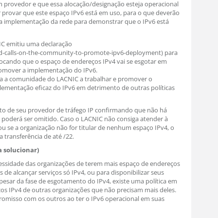
 provedor e que essa alocação/designação esteja operacional
 provar que este espaço IPv6 está em uso, para o que deverão
a implementação da rede para demonstrar que o IPv6 está
IC emitiu uma declaração
ard-calls-on-the-community-to-promote-ipv6-deployment) para
locando que o espaço de endereços IPv4 vai se esgotar em
omover a implementação do IPv6.
da a comunidade do LACNIC a trabalhar e promover o
lementação eficaz do IPv6 em detrimento de outras políticas
ito de seu provedor de tráfego IP confirmando que não há
v6 poderá ser omitido. Caso o LACNIC não consiga atender à
ou se a organização não for titular de nenhum espaço IPv4, o
 transferência de até /22.
a solucionar)
ssidade das organizações de terem mais espaço de endereços
 de alcançar serviços só IPv4, ou para disponibilizar seus
apesar da fase de esgotamento do IPv4, existe uma política em
os IPv4 de outras organizações que não precisam mais deles.
misso com os outros ao ter o IPv6 operacional em suas