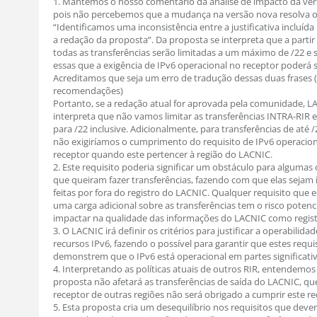
1. Mantemos o nosso comentário da análise de impacto da vers
pois não percebemos que a mudança na versão nova resolva 
“Identificamos uma inconsistência entre a justificativa incluíd
a redação da proposta”. Da proposta se interpreta que a partir
todas as transferências serão limitadas a um máximo de /22 e 
essas que a exigência de IPv6 operacional no receptor poderá s
Acreditamos que seja um erro de tradução dessas duas frases 
recomendações)
Portanto, se a redação atual for aprovada pela comunidade, L
interpreta que não vamos limitar as transferências INTRA-RIR 
para /22 inclusive. Adicionalmente, para transferências de até /2
não exigiríamos o cumprimento do requisito de IPv6 operacion
receptor quando este pertencer à região do LACNIC.
2. Este requisito poderia significar um obstáculo para algumas
que queiram fazer transferências, fazendo com que elas sejam
feitas por fora do registro do LACNIC. Qualquer requisito que 
uma carga adicional sobre as transferências tem o risco potenc
impactar na qualidade das informações do LACNIC como regist
3. O LACNIC irá definir os critérios para justificar a operabilida
recursos IPv6, fazendo o possível para garantir que estes requi
demonstrem que o IPv6 está operacional em partes significativ
4. Interpretando as políticas atuais de outros RIR, entendemos
proposta não afetará as transferências de saída do LACNIC, que
receptor de outras regiões não será obrigado a cumprir este re
5. Esta proposta cria um desequilíbrio nos requisitos que deve