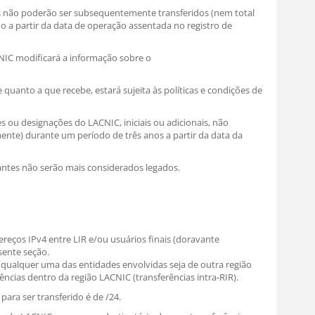
os não poderão ser subsequentemente transferidos (nem total
a partir da data de operação assentada no registro de
ACNIC modificará a informação sobre o
e quanto a que recebe, estará sujeita às políticas e condições de
s ou designações do LACNIC, iniciais ou adicionais, não
ente) durante um período de três anos a partir da data da
rantes não serão mais considerados legados.
reços IPv4 entre LIR e/ou usuários finais (doravante
sente seção.
e qualquer uma das entidades envolvidas seja de outra região
rências dentro da região LACNIC (transferências intra-RIR).
ara ser transferido é de /24.