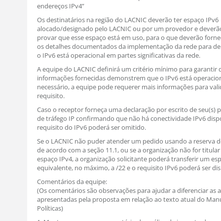
endereços IPv4”
Os destinatários na região do LACNIC deverão ter espaço IPv6
alocado/designado pelo LACNIC ou por um provedor e deverã
provar que esse espaço está em uso, para o que deverão forn
os detalhes documentados da implementação da rede para d
o IPv6 está operacional em partes significativas da rede.
A equipe do LACNIC definirá um critério mínimo para garantir 
informações fornecidas demonstrem que o IPv6 está operacion
necessário, a equipe pode requerer mais informações para vali
requisito.
Caso o receptor forneça uma declaração por escrito de seu(s) 
de tráfego IP confirmando que não há conectividade IPv6 dispo
requisito do IPv6 poderá ser omitido.
Se o LACNIC não puder atender um pedido usando a reserva 
de acordo com a seção 11.1, ou se a organização não for titul
espaço IPv4, a organização solicitante poderá transferir um es
equivalente, no máximo, a /22 e o requisito IPv6 poderá ser di
Comentários da equipe:
(Os comentários são observações para ajudar a diferenciar as a
apresentadas pela proposta em relação ao texto atual do Man
Políticas)