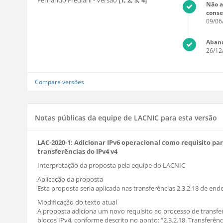
Fernando Frediani
- Versão
[1, 2, 3, 4]
Não a
cons
09/06
Aban
26/12
Compare versões
Notas públicas da equipe de LACNIC para esta versão
LAC-2020-1: Adicionar IPv6 operacional como requisito par
transferências do IPv4 v4
Interpretação da proposta pela equipe do LACNIC
Aplicação da proposta
Esta proposta seria aplicada nas transferências 2.3.2.18 de end
Modificação do texto atual
A proposta adiciona um novo requisito ao processo de transfe
blocos IPv4, conforme descrito no ponto: “2.3.2.18. Transferênc