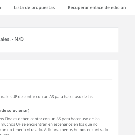
a
Lista de propuestas
Recuperar enlace de edición
ales. - N/D
ara los UF de contar con un AS para hacer uso de las
nde solucionar)
arios Finales deben contar con un AS para hacer uso de las
d, muchos UF se encuentran en escenarios en los que no
con no tenerlo ni usarlo. Adicionalmente, hemos encontrado