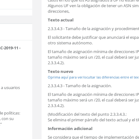
casos en los que los AS asignados a UF no están e
Algunos UF ven la obligación de tener un ASN sim
direcciones,
Texto actual
2.3.3.4.3 - Tamaño de la asignación y procedimien
El solicitante debe justificar que anunciará el e
otro sistema autónomo.
-2019-11 -
El tamaño de asignación mínima de direcciones IPv
tamaño máximo será un /20, el cual deberá ser just
2.3.3.4.2).
Texto nuevo
Oprima aquí para ver/ocultar las diferencias entre el tex
2.3.3.4.3 - Tamaño de la asignación.
4 a usuarios
El tamaño de asignación mínima de direcciones IPv
tamaño máximo será un /20, el cual deberá ser just
2.3.3.4.2).
e políticas:
(Modificación del texto del punto 2.3.3.4.3.:
, con su
Se elimina el primer párrafo del texto actual y el t
”
Información adicional
Se considera que el tiempo de implementación de