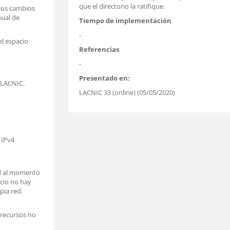
que el directorio la ratifique.
 los cambios
nual de
Tiempo de implementación
-
el espacio
Referencias
-
Presentado en:
 LACNIC.
LACNIC 33 (online) (05/05/2020)
 IPv4
dad al momento
acio no hay
pia red.
 recursos no