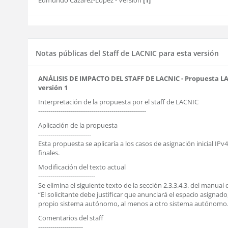
Edmundo Cazarez-Lopez
- Versión
[1]
Notas públicas del Staff de LACNIC para esta versión
ANÁLISIS DE IMPACTO DEL STAFF DE LACNIC - Propuesta LAC
versión 1
Interpretación de la propuesta por el staff de LACNIC
-----------------------------------------------------
Aplicación de la propuesta
--------------------------
Esta propuesta se aplicaría a los casos de asignación inicial IPv
finales.
Modificación del texto actual
----------------------------
Se elimina el siguiente texto de la sección 2.3.3.4.3. del manual d
“El solicitante debe justificar que anunciará el espacio asignado
propio sistema autónomo, al menos a otro sistema autónomo.
Comentarios del staff
----------------------