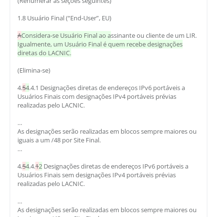
(Renumerar as seções seguintes)
1.8 Usuário Final (“End-User”, EU)
A
Considera-se Usuário Final ao a
ssinante ou cliente de um LIR.
Igualmente, um Usuário Final é quem recebe designações
diretas do LACNIC.
(Elimina-se)
4.
5
4
.4.1 Designações diretas de endereços IPv6 portáveis a
Usuários Finais com designações IPv4 portáveis prévias
realizadas pelo LACNIC.
…
As designações serão realizadas em blocos sempre maiores ou
iguais a um /48 por Site Final.
…
4.
5
4
.4.
1
2
Designações diretas de endereços IPv6 portáveis a
Usuários Finais sem designações IPv4 portáveis prévias
realizadas pelo LACNIC.
…
As designações serão realizadas em blocos sempre maiores ou