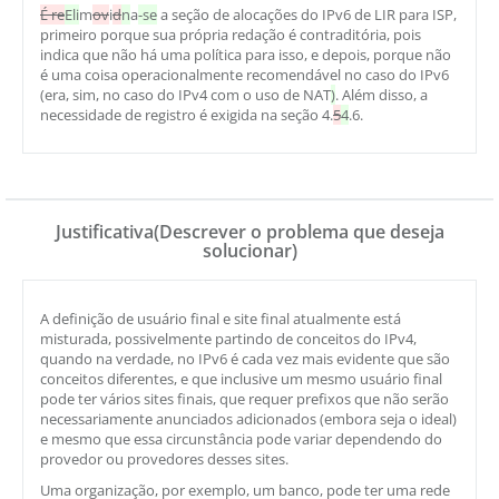
É re
Eli
m
ov
i
d
n
a
-se
a seção de alocações do IPv6 de LIR para ISP,
primeiro porque sua própria redação é contraditória, pois
indica que não há uma política para isso, e depois, porque não
é uma coisa operacionalmente recomendável no caso do IPv6
(era, sim, no caso do IPv4 com o uso de NAT
)
. Além disso, a
necessidade de registro é exigida na seção 4.
5
4
.6.
Justificativa(Descrever o problema que deseja
solucionar)
A definição de usuário final e site final atualmente está
misturada, possivelmente partindo de conceitos do IPv4,
quando na verdade, no IPv6 é cada vez mais evidente que são
conceitos diferentes, e que inclusive um mesmo usuário final
pode ter vários sites finais, que requer prefixos que não serão
necessariamente anunciados adicionados (embora seja o ideal)
e mesmo que essa circunstância pode variar dependendo do
provedor ou provedores desses sites.
Uma organização, por exemplo, um banco, pode ter uma rede