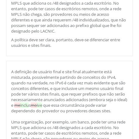
MPLS que adiciona os /48 designados a cada escritório. No
entanto, pode ter casos de escritórios remotos, onde a rede
MPLS não chega, são provedores ou meios de acesso
diferentes e que ainda requerem /48 individualizados, que não
possam sequer ser adicionados ao prefixo global que lhe foi
designado pelo LACNIC.
A política deve ser clara, portanto, deve-se diferenciar entre
usuários e sites finais.
A definição de usuário final e site final atualmente está
misturada, possivelmente partindo de conceitos do IPv4,
quando na verdade, no IPv6 é cada vez mais evidente que são
conceitos diferentes, e que inclusive um mesmo usuário final
pode ter vários sites finais, que requer prefixos que não serão
necessariamente anunciados adicionados (embora seja o ideal)
e
me
inclu
s
mo
ive
que essa circunstância pode variar
dependendo do provedor ou provedores desses sites.
Uma organização, por exemplo, um banco, pode ter uma rede
MPLS que adiciona os /48 designados a cada escritório. No
entanto, pode ter casos de escritórios remotos, onde a rede
MPLS não chega, são provedores ou meios de acesso