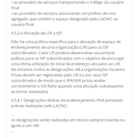
• ao provedor de serviços transportando o tráfego do usuário
final
• ao provedor de serviços anunciando um prefixo de rota
agregado que contém o espaço designado pelo LACNIC ao
usuário final
4.5.2.4 Alocação de LIR a ISP.
Não há uma política específica para a alocação de espaço de
endereçamento de uma organização (LIR) para os ISP
subordinados. Cada LIR poderia desenvolver sua própria
política para os ISP subordinados com o objetivo de encorajar
uma ótima utilização do total de endereços alocados ao LIR.
No entanto, todos as designações /48 a organizações Usuários
Finais devem ser registradas pelo LIR ou por seus ISP
subordinados de modo que o RIR/NIR possa avaliar
corretamente o HD Ratio quando uma alocação subsequente
se tornar necessária.
4.5.4.1 Designações diretas de endereçamento IPv6 portáveis
prévias realizadas pelo LACNIC.
…
As designações serão realizadas em blocos sempre maiores ou
iguais a um /48.
…