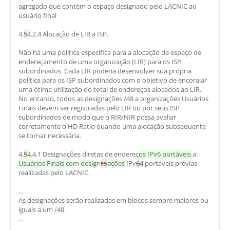
agregado que contém o espaço designado pelo LACNIC ao
usuário final
4.
5
4
.2.4 Alocação de LIR a ISP.
Não há uma política específica para a alocação de espaço de
endereçamento de uma organização (LIR) para os ISP
subordinados. Cada LIR poderia desenvolver sua própria
política para os ISP subordinados com o objetivo de encorajar
uma ótima utilização do total de endereços alocados ao LIR.
No entanto, todos as designações /48 a organizações Usuários
Finais devem ser registradas pelo LIR ou por seus ISP
subordinados de modo que o RIR/NIR possa avaliar
corretamente o HD Ratio quando uma alocação subsequente
se tornar necessária.
4.
5
4
.4.1 Designações diretas de endereç
os IPv6 portáveis
a
Usuários Finais co
m
d
e
sig
n
to
ações
IPv
6
4
portáveis prévias
realizadas pelo LACNIC.
…
As designações serão realizadas em blocos sempre maiores ou
iguais a um /48.
…