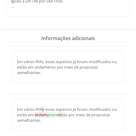
iguais a um /48 por Site Final.
…
Informações adicionais
Em vários RIRs, esses aspectos já foram modificados ou
estão em andamento por meio de propostas
semelhantes.
Em vários RIR
s,
esses aspectos já foram modificados ou
estão em
andam
proc
e
nt
ss
o por meio de propostas
semelhantes.