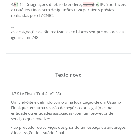
4.
5
4
.4.2 Designações diretas de endereç
ament
o
s
IPv6 portáveis
a Usuários Finais sem designações IPv4 portáveis prévias
realizadas pelo LACNIC.
…
As designações serão realizadas em blocos sempre maiores ou
iguais a um /48.
…
Texto novo
1.7 Site Final (“End-Site”, ES)
Um End-Site é definido como uma localização de um Usuário
Final que tem uma relação de negócios ou legal (mesma
entidade ou entidades associadas) com um provedor de
serviços que envolve:
• ao provedor de serviços designando um espaço de endereços
à localização do Usuário Final