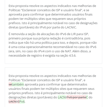
Esta proposta resolve os aspectos indicados nas melhorias de
Políticas “Esclarecer conceitos de ISP e usuário final”, e se
aproveita para confirmar que determinados usuários finais
podem ter múltiplos sites que requerem seus próprios
prefixos. Isto é principalmente notável no caso de designações
diretas (portáveis) do IPv6 por parte do LACNIC.
É removida a seção de alocações do IPv6 de LIR para ISP,
primeiro porque sua própria redação é contraditória, pois
indica que não há uma política para isso, e depois, porque não
é uma coisa operacionalmente recomendável no caso do IPv6
(era, sim, no caso do IPv4 com o uso de NAT. Além disso, a
necessidade de registro é exigida na seção 4.5.6.
Esta proposta resolve os aspectos indicados nas melhorias de
Políticas “Esclarecer conceitos de ISP e usuário final”, e
se
também
aproveita para confirmar que determinados
usuários finais podem ter múltiplos sites que requerem seus
próprios prefixos. Isto é principalmente notável no caso de
designações diretas (portáveis) do
LACN
I
Pv6 por parte
C
do
LACN
I
C
Pv6
.