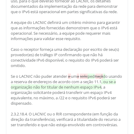
uso, para o que deverão fornecer ao LACNIC os detalhes
documentados da implementação da rede para demonstrar
que o IPv6 está operacional em partes significativas da rede.
A equipe do LACNIC definirá um critério mínimo para garantir
que as informações fornecidas demonstrem que o IPv6 está
operacional. Se necessário, a equipe pode requerer mais
informações para validar esse requisito.
Caso o receptor forneça uma declaração por escrito de seu(s)
provedor(es) de tráfego IP confirmando que não há
conectividade IPv6 disponível, o requisito do IPv6 poderá ser
omitido.
Se o LACNIC não puder atender
a
um
a
solic
ped
i
taçã
d
o usando
a reserva de endereços de acordo com a seção 11.1
, ou se a
organização não for titular de nenhum espaço IPv4
, a
organização solicitante poderá transferir um espaço IPv4
equivalente, no máximo, a /22 e o requisito IPv6 poderá ser
dispensado.
2.3.2.18.4. O LACNIC ou o RIR correspondente (em função da
direção da transferência), verificará a titularidade do recurso a
ser transferido e que não esteja envolvido em controvérsias.