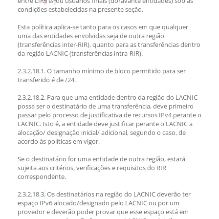
entre LIR
s
e/
ou usuários finais (doravante entidades) sob as
condições estabelecidas na presente seção.
Esta política aplica-se tanto para os casos em que qualquer
uma das entidades envolvidas seja de outra região
(transferências inter-RIR), quanto para as transferências dentro
da região LACNIC (transferências intra-RIR).
2.3.2.18.1. O tamanho mínimo de bloco permitido para ser
transferido é de /24.
2.3.2.18.2. Para que uma entidade dentro da região do LACNIC
possa ser o destinatário de uma transferência, deve primeiro
passar pelo processo de justificativa de recursos IPv4 perante o
LACNIC. Isto é, a entidade deve justificar perante o LACNIC a
alocação/ designação inicial/ adicional, segundo o caso, de
acordo às políticas em vigor.
Se o destinatário for uma entidade de outra região, estará
sujeita aos critérios, verificações e requisitos do RIR
correspondente.
2.3.2.18.3
.
Os destinatários na região do LACNIC deverão ter
espaço IPv6 alocado/designado pelo LACNIC ou por um
provedor e deverão poder provar que esse espaço está em