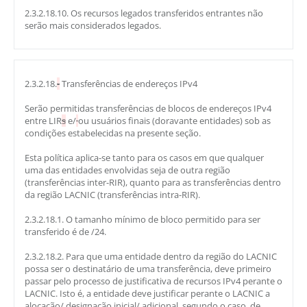
2.3.2.18.10. Os recursos legados transferidos entrantes não
serão mais considerados legados.
2.3.2.18.
-
Transferências de endereços IPv4
Serão permitidas transferências de blocos de endereços IPv4
entre LIR
s
e/
ou usuários finais (doravante entidades) sob as
condições estabelecidas na presente seção.
Esta política aplica-se tanto para os casos em que qualquer
uma das entidades envolvidas seja de outra região
(transferências inter-RIR), quanto para as transferências dentro
da região LACNIC (transferências intra-RIR).
2.3.2.18.1. O tamanho mínimo de bloco permitido para ser
transferido é de /24.
2.3.2.18.2. Para que uma entidade dentro da região do LACNIC
possa ser o destinatário de uma transferência, deve primeiro
passar pelo processo de justificativa de recursos IPv4 perante o
LACNIC. Isto é, a entidade deve justificar perante o LACNIC a
alocação/ designação inicial/ adicional, segundo o caso, de