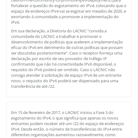
calls-on-the-community-to-promote-ipv6-deployment) para
fortalecer a questão do esgotamento do IPv4, colocando que o
espaço de endereços IPv4 vai se esgotar em meados de 2020, e
exortando à comunidade a promover a implementação do
IPv6.
Em sua declaração, a Diretoria do LACNIC “convida a
comunidade do LACNIC a trabalhar e promover o
desenvolvimento de políticas que acelerem a implementação
eficaz do IPv6 em detrimento de outras políticas que possam
ser discutidas posteriormente”. Caso o receptor forneça uma
declaração por escrito de seu provedor de tráfego IP
confirmando que não há conectividade IPv6 disponível, o
requisito do IPv6 poderá ser omitido. Caso o LACNIC não
consiga atender à solicitação de espaço IPv4 de um entrante
novo, o requisito do IPv6 poderá ser dispensado para uma
transferência de até /22.
Em 15 de fevereiro de 2017, o LACNIC iniciou a Fase 3 do
esgotamento do IPv4, o que significa que apenas os novos
entrantes podem receber até um /22 do espaço de endereços
IPv4. Desde então, o número de transferências do IPv4 entre
diferentes organizações aumentou razoavelmente, como