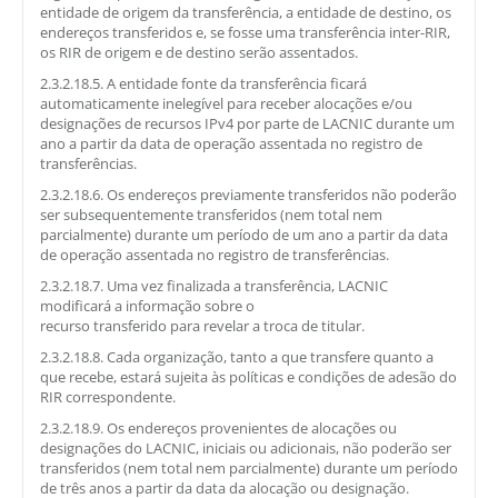
entidade de origem da transferência, a entidade de destino, os
endereços transferidos e, se fosse uma transferência inter-RIR,
os RIR de origem e de destino serão assentados.
2.3.2.18.5. A entidade fonte da transferência ficará
automaticamente inelegível para receber alocações e/ou
designações de recursos IPv4 por parte de LACNIC durante um
ano a partir da data de operação assentada no registro de
transferências.
2.3.2.18.6. Os endereços previamente transferidos não poderão
ser subsequentemente transferidos (nem total nem
parcialmente) durante um período de um ano a partir da data
de operação assentada no registro de transferências.
2.3.2.18.7. Uma vez finalizada a transferência, LACNIC
modificará a informação sobre o
recurso transferido para revelar a troca de titular.
2.3.2.18.8. Cada organização, tanto a que transfere quanto a
que recebe, estará sujeita às políticas e condições de adesão do
RIR correspondente.
2.3.2.18.9. Os endereços provenientes de alocações ou
designações do LACNIC, iniciais ou adicionais, não poderão ser
transferidos (nem total nem parcialmente) durante um período
de três anos a partir da data da alocação ou designação.