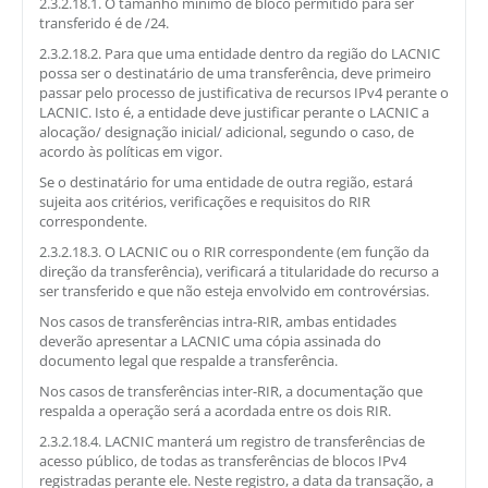
2.3.2.18.1. O tamanho mínimo de bloco permitido para ser
transferido é de /24.
2.3.2.18.2. Para que uma entidade dentro da região do LACNIC
possa ser o destinatário de uma transferência, deve primeiro
passar pelo processo de justificativa de recursos IPv4 perante o
LACNIC. Isto é, a entidade deve justificar perante o LACNIC a
alocação/ designação inicial/ adicional, segundo o caso, de
acordo às políticas em vigor.
Se o destinatário for uma entidade de outra região, estará
sujeita aos critérios, verificações e requisitos do RIR
correspondente.
2.3.2.18.3. O LACNIC ou o RIR correspondente (em função da
direção da transferência), verificará a titularidade do recurso a
ser transferido e que não esteja envolvido em controvérsias.
Nos casos de transferências intra-RIR, ambas entidades
deverão apresentar a LACNIC uma cópia assinada do
documento legal que respalde a transferência.
Nos casos de transferências inter-RIR, a documentação que
respalda a operação será a acordada entre os dois RIR.
2.3.2.18.4. LACNIC manterá um registro de transferências de
acesso público, de todas as transferências de blocos IPv4
registradas perante ele. Neste registro, a data da transação, a