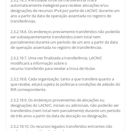
2.3.2.18.5. A entidade fonte da transferência ficará
automaticamente inelegível para receber alocações e/ou
designações de recursos IPv4 por parte de LACNIC durante um
ano a partir da data de operação assentada no registro de
transferências.
2.3.2.18.6. Os endereços previamente transferidos não poderão
ser subsequentemente transferidos (nem total nem
parcialmente) durante um período de um ano a partir da data
de operação assentada no registro de transferências.
2.3.2.18.7. Uma vez finalizada a transferência, LACNIC
modificará a informação sobre o
recurso transferido para revelar a troca de titular.
2.3.2.18.8. Cada organização, tanto a que transfere quanto a
que recebe, estará sujeita às políticas e condições de adesão do
RIR correspondente.
2.3.2.18.9. Os endereços provenientes de alocações ou
designações do LACNIC, iniciais ou adicionais, não poderão ser
transferidos (nem total nem parcialmente) durante um período
de três anos a partir da data da alocação ou designação.
2.3.2.18.10. Os recursos legados transferidos entrantes não