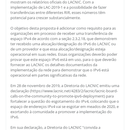
mostram os relatórios oficiais do LACNIC. Com a
implementação de LAC-2019-1 e a possibilidade de fazer
transferências entre diferentes RIR, esses números têm
potencial para crescer substancialmente.
O objetivo desta proposta é adicionar como requisito para as
organizações em processo de receber uma transferência de
espaço IPv4 de acordo com a seção 2.3.2.18, que demonstrem
ter recebido uma alocação/designação do IPv6 do LACNIC ou
de um provedor e que essa alocação/designação esteja
operacional em suas redes. Essas organizações deverão poder
provar que este espaço IPv6 está em uso, para o que deverão
fornecer ao LACNIC os detalhes documentados da
implementação da rede para demonstrar que o IPv6 está
operacional em partes significativas da rede.
Em 28 de novembro de 2019, a Diretoria do LACNIC emitiu uma
declaração (https://www.lacnic.net/4283/2/lacnic/lacnic-board-
calls-on-the-community-to-promote-ipv6-deployment) para
fortalecer a questão do esgotamento do IPv4, colocando que o
espaço de endereços IPv4 vai se esgotar em meados de 2020, e
exortando à comunidade a promover a implementação do
IPv6.
Em sua declaração, a Diretoria do LACNIC “convida a