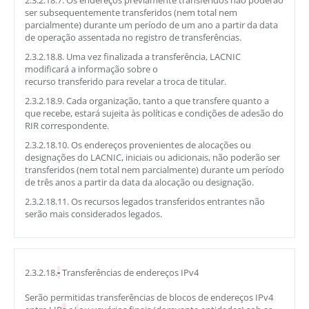
2.3.2.18.7. Os endereços previamente transferidos não poderão
ser subsequentemente transferidos (nem total nem
parcialmente) durante um período de um ano a partir da data
de operação assentada no registro de transferências.
2.3.2.18.8. Uma vez finalizada a transferência, LACNIC
modificará a informação sobre o
recurso transferido para revelar a troca de titular.
2.3.2.18.9. Cada organização, tanto a que transfere quanto a
que recebe, estará sujeita às políticas e condições de adesão do
RIR correspondente.
2.3.2.18.10. Os endereços provenientes de alocações ou
designações do LACNIC, iniciais ou adicionais, não poderão ser
transferidos (nem total nem parcialmente) durante um período
de três anos a partir da data da alocação ou designação.
2.3.2.18.11. Os recursos legados transferidos entrantes não
serão mais considerados legados.
2.3.2.18.
-
Transferências de endereços IPv4
Serão permitidas transferências de blocos de endereços IPv4