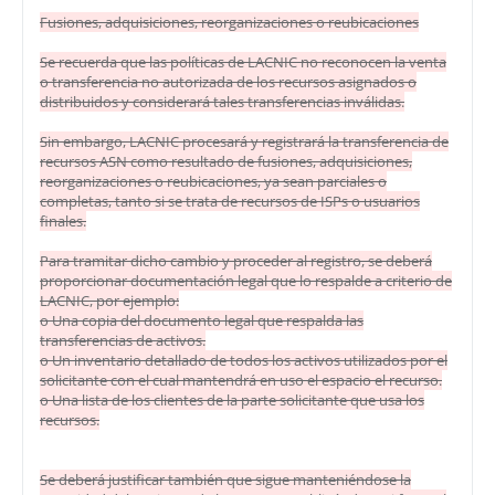
Fusiones, adquisiciones, reorganizaciones o reubicaciones
Se recuerda que las políticas de LACNIC no reconocen la venta
o transferencia no autorizada de los recursos asignados o
distribuidos y considerará tales transferencias inválidas.
Sin embargo, LACNIC procesará y registrará la transferencia de
recursos ASN como resultado de fusiones, adquisiciones,
reorganizaciones o reubicaciones, ya sean parciales o
completas, tanto si se trata de recursos de ISPs o usuarios
finales.
Para tramitar dicho cambio y proceder al registro, se deberá
proporcionar documentación legal que lo respalde a criterio de
LACNIC, por ejemplo:
o Una copia del documento legal que respalda las
transferencias de activos.
o Un inventario detallado de todos los activos utilizados por el
solicitante con el cual mantendrá en uso el espacio el recurso.
o Una lista de los clientes de la parte solicitante que usa los
recursos.
Se deberá justificar también que sigue manteniéndose la