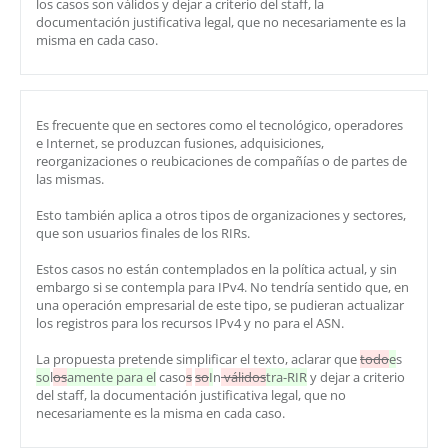
los casos son válidos y dejar a criterio del staff, la
documentación justificativa legal, que no necesariamente es la
misma en cada caso.
Es frecuente que en sectores como el tecnológico, operadores
e Internet, se produzcan fusiones, adquisiciones,
reorganizaciones o reubicaciones de compañías o de partes de
las mismas.
Esto también aplica a otros tipos de organizaciones y sectores,
que son usuarios finales de los RIRs.
Estos casos no están contemplados en la política actual, y sin
embargo si se contempla para IPv4. No tendría sentido que, en
una operación empresarial de este tipo, se pudieran actualizar
los registros para los recursos IPv4 y no para el ASN.
La propuesta pretende simplificar el texto, aclarar que
todo
e
s
so
l
os
amente para el
caso
s
so
I
n
válidos
tra-RIR
y dejar a criterio
del staff, la documentación justificativa legal, que no
necesariamente es la misma en cada caso.