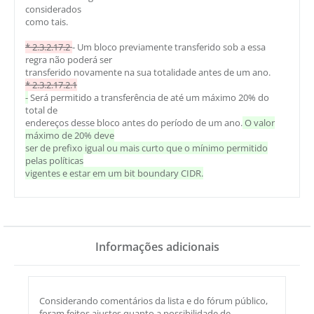
considerados
como tais.
* 2.3.2.17.2
- Um bloco previamente transferido sob a essa
regra não poderá ser
transferido novamente na sua totalidade antes de um ano.
* 2.3.2.17.2.1
-
Será permitido a transferência de até um máximo 20% do
total de
endereços desse bloco antes do período de um ano.
O valor
máximo de 20% deve
ser de prefixo igual ou mais curto que o mínimo permitido
pelas políticas
vigentes e estar em um bit boundary CIDR.
Informações adicionais
Considerando comentários da lista e do fórum público,
foram feitos ajustes quanto a possibilidade de