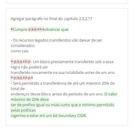
Agregar parágrafo no final do capítulo 2.3.2.17
*
Cumpre
2.3.2.17.1
observar
que:
- Os recursos legados transferidos vão deixar de ser
considerados
como tais.
* 2.3.2.17.2
- Um bloco previamente transferido sob a essa
regra não poderá ser
transferido novamente na sua totalidade antes de um ano.
* 2.3.2.17.2.1
-
Será permitido a transferência de até um máximo 20% do
total de
endereços desse bloco antes do período de um ano.
O valor
máximo de 20% deve
ser de prefixo igual ou mais curto que o mínimo permitido
pelas políticas
vigentes e estar em um bit boundary CIDR.