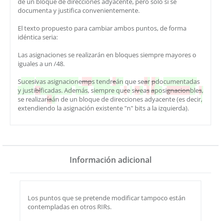
de un bloque de direcciones adyacente, pero sólo si se
documenta y justifica convenientemente.
El texto propuesto para cambiar ambos puntos, de forma
idéntica seria:
Las asignaciones se realizarán en bloques siempre mayores o
iguales a un /48.
S
uces
i
vas asignacion
e
mp
s tend
r
e
án
que se
a
r
p
d
o
cumentada
s
y just
i
bl
ficadas. Ad
e
más
, s
iempre q
u
c
e
s
iv
e
a
s
a
po
si
gnacion
bl
e
s
,
se realizar
ía
á
n de un bloque de direcciones adyacente (es decir
,
extendiendo la asignación existente "n" bits a la izquierda).
Información adicional
Los puntos que se pretende modificar tampoco están
contempladas en otros RIRs.