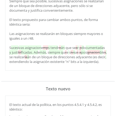
Siempre que sea posible, sucesivas asignaciones se realizarían
de un bloque de direcciones adyacente, pero sólo si se
documenta y justifica convenientemente.
El texto propuesto para cambiar ambos puntos, de forma
idéntica seria:
Las asignaciones se realizarán en bloques siempre mayores o
iguales a un /48.
S
uces
i
vas asignacion
e
mp
s tend
r
e
án
que se
a
r
p
d
o
cumentada
s
y just
i
bl
ficadas. Ad
e
más
, s
iempre q
u
c
e
s
iv
e
a
s
a
po
si
gnacion
bl
e
s
,
se realizar
ía
á
n de un bloque de direcciones adyacente (es decir
,
extendiendo la asignación existente "n" bits a la izquierda).
Texto nuevo
El texto actual de la política, en los puntos 4.5.4.1 y 4.5.4.2, es
idéntico: