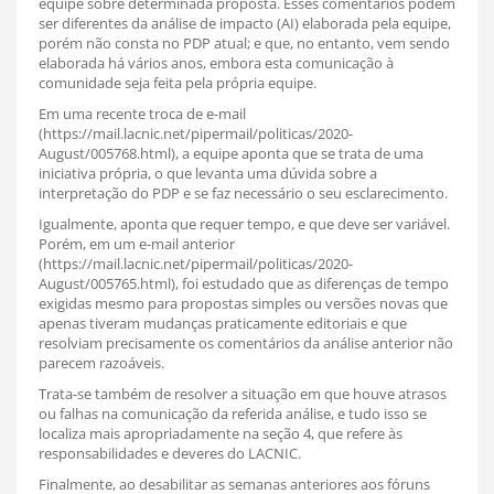
equipe sobre determinada proposta. Esses comentários podem
ser diferentes da análise de impacto (AI) elaborada pela equipe,
porém não consta no PDP atual; e que, no entanto, vem sendo
elaborada há vários anos, embora esta comunicação à
comunidade seja feita pela própria equipe.
Em uma recente troca de e-mail
(https://mail.lacnic.net/pipermail/politicas/2020-
August/005768.html), a equipe aponta que se trata de uma
iniciativa própria, o que levanta uma dúvida sobre a
interpretação do PDP e se faz necessário o seu esclarecimento.
Igualmente, aponta que requer tempo, e que deve ser variável.
Porém, em um e-mail anterior
(https://mail.lacnic.net/pipermail/politicas/2020-
August/005765.html), foi estudado que as diferenças de tempo
exigidas mesmo para propostas simples ou versões novas que
apenas tiveram mudanças praticamente editoriais e que
resolviam precisamente os comentários da análise anterior não
parecem razoáveis.
Trata-se também de resolver a situação em que houve atrasos
ou falhas na comunicação da referida análise, e tudo isso se
localiza mais apropriadamente na seção 4, que refere às
responsabilidades e deveres do LACNIC.
Finalmente, ao desabilitar as semanas anteriores aos fóruns