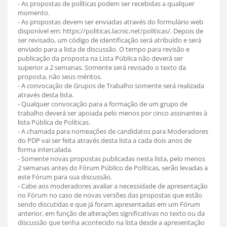
- As propostas de políticas podem ser recebidas a qualquer
momento.
- As propostas devem ser enviadas através do formulário web
disponível em: https://politicas.lacnic.net/politicas/. Depois de
ser revisado, um código de identificação será atribuído e será
enviado para a lista de discussão. O tempo para revisão e
publicação da proposta na Lista Pública não deverá ser
superior a 2 semanas. Somente será revisado o texto da
proposta, não seus méritos.
- A convocação de Grupos de Trabalho somente será realizada
através desta lista.
- Qualquer convocação para a formação de um grupo de
trabalho deverá ser apoiada pelo menos por cinco assinantes à
lista Pública de Políticas.
- A chamada para nomeações de candidatos para Moderadores
do PDP vai ser feita através desta lista a cada dois anos de
forma intercalada.
- Somente novas propostas publicadas nesta lista, pelo menos
2 semanas antes do Fórum Público de Políticas, serão levadas a
este Fórum para sua discussão.
- Cabe aos moderadores avaliar a necessidade de apresentação
no Fórum no caso de novas versões das propostas que estão
sendo discutidas e que já foram apresentadas em um Fórum
anterior, em função de alterações significativas no texto ou da
discussão que tenha acontecido na lista desde a apresentação