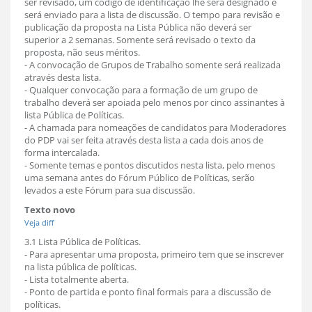
ser revisado, um código de identificação lhe será designado e
será enviado para a lista de discussão. O tempo para revisão e
publicação da proposta na Lista Pública não deverá ser
superior a 2 semanas. Somente será revisado o texto da
proposta, não seus méritos.
- A convocação de Grupos de Trabalho somente será realizada
através desta lista.
- Qualquer convocação para a formação de um grupo de
trabalho deverá ser apoiada pelo menos por cinco assinantes à
lista Pública de Políticas.
- A chamada para nomeações de candidatos para Moderadores
do PDP vai ser feita através desta lista a cada dois anos de
forma intercalada.
- Somente temas e pontos discutidos nesta lista, pelo menos
uma semana antes do Fórum Público de Políticas, serão
levados a este Fórum para sua discussão.
Texto novo
Veja diff
3.1 Lista Pública de Políticas.
- Para apresentar uma proposta, primeiro tem que se inscrever
na lista pública de políticas.
- Lista totalmente aberta.
- Ponto de partida e ponto final formais para a discussão de
políticas.