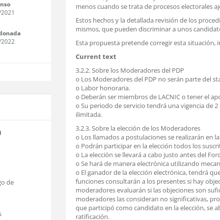
enso
menos cuando se trata de procesos electorales aj
/2021
Estos hechos y la detallada revisión de los proced
mismos, que pueden discriminar a unos candidatos
donada
/2022
Esta propuesta pretende corregir esta situación,
Current text
3.2.2. Sobre los Moderadores del PDP
o Los Moderadores del PDP no serán parte del st
o Labor honoraria.
o Deberán ser miembros de LACNIC o tener el a
o Su periodo de servicio tendrá una vigencia de 2
ilimitada.
3.2.3. Sobre la elección de los Moderadores
)
o Los llamados a postulaciones se realizarán en la l
o Podrán participar en la elección todos los suscrito
o La elección se llevará a cabo justo antes del For
o Se hará de manera electrónica utilizando mecanis
o El ganador de la elección electrónica, tendrá qu
funciones consultarán a los presentes si hay objeci
go de
moderadores evaluarán si las objeciones son sufic
moderadores las consideran no significativas, pro
que participó como candidato en la elección, se
s
ratificación.