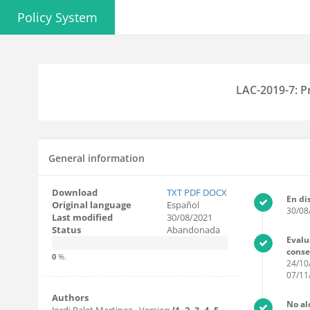
Policy System
LAC-2019-7: P
General information
Download
TXT
PDF
DOCX
En di
Original language
Español
30/08
Last modified
30/08/2021
Status
Abandonada
Evalu
cons
0
%.
24/10
07/11
Authors
No al