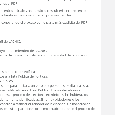
enos al PDP.
imientos actuales, ha puesto al descubierto errores en los
 frente a otros y no impiden posibles fraudes.
 incorporando el proceso como parte más explícita del PDP.
aff de LACNIC.
poyo de un miembro de LACNIC.
 años de forma intercalada y con posibilidad de renovación
ista Pública de Políticas.
s a la lista Pública de Políticas.
o Público.
mos para limitar a un voto por persona suscrita a la lista.
e ser ratificado en el Foro Público. Los moderadores en
ones al proceso de elección electrónica. Si las hubiera, los
ientemente significativas. Si no hay objeciones o los
cederán a ratificar al ganador de la elección. Un moderador
 abstendrá de participar como moderador durante el proceso de