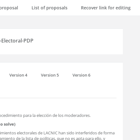
proposal
List of proposals
Recover link for editing
-Electoral-PDP
Version 4
Version 5
Version 6
ocedimiento para la elección de los moderadores.
o solve)
mientos electorales de LACNIC han sido interferidos de forma
iento de la lista de políticas, que no es apta para ello, y