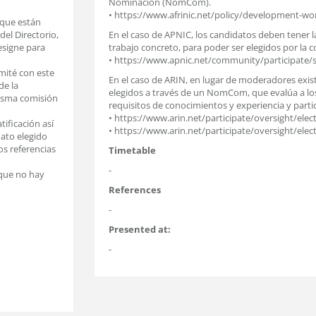
Nominación (NomCom).
• https://www.afrinic.net/policy/development-wo
 que están
el Directorio,
En el caso de APNIC, los candidatos deben tener l
designe para
trabajo concreto, para poder ser elegidos por la
• https://www.apnic.net/community/participate/sig
omité con este
En el caso de ARIN, en lugar de moderadores exi
de la
elegidos a través de un NomCom, que evalúa a lo
misma comisión
requisitos de conocimientos y experiencia y parti
• https://www.arin.net/participate/oversight/elec
tificación así
• https://www.arin.net/participate/oversight/ele
dato elegido
s referencias
Timetable
-
 que no hay
References
-
Presented at:
-