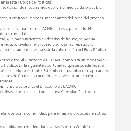
n la lista Pública de Políticas.
mente utilizando mecanismos que, en la medida de lo posible,
líticas, suscritos al menos 6 meses antes del inicio del proceso
es, salvo los anuncios de LACNIC, no está permitido. El
de los candidatos.
ceso, que hay suficientes evidencias de fraude, se podría
 incluso, invalidar el proceso y solicitar su repetición.
es inmediatamente después de la culminación del Foro Público
ingún candidato, el Directorio de LACNIC nombrará un moderador
ro Público. En la siguiente oportunidad que se pueda llevar a
á sólo el periodo restante. Este mismo mecanismo se aplicaría, si
 antes de finalizar su período de servicio o, por cualquier
lidades.
dimiento electoral es el Directorio de LACNIC.
relativas al proceso electoral en una Comisión Electoral o
 definidos por la comunidad, para el mismo propósito en otras
e los candidatos a moderadores a través de un Comité de