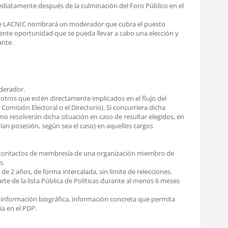
diatamente después de la culminación del Foro Público en el
o de LACNIC nombrará un moderador que cubra el puesto
iente oportunidad que se pueda llevar a cabo una elección y
ante.
oderador.
 otros que estén directamente implicados en el flujo del
 Comisión Electoral o el Directorio). Si concurriera dicha
mo resolverán dicha situación en caso de resultar elegidos, en
an posesión, según sea el caso) en aquellos cargos
n contactos de membresía de una organización miembro de
s.
 de 2 años, de forma intercalada, sin limite de relecciones.
te de la lista Pública de Políticas durante al menos 6 meses
u información biográfica, información concreta que permita
ia en el PDP.