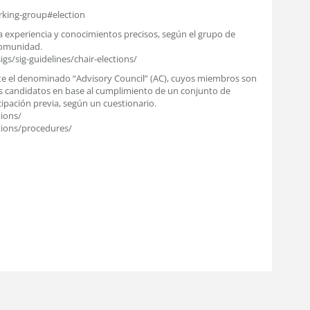
rking-group#election
a experiencia y conocimientos precisos, según el grupo de
 comunidad.
s/sig-guidelines/chair-elections/
ste el denominado “Advisory Council” (AC), cuyos miembros son
s candidatos en base al cumplimiento de un conjunto de
cipación previa, según un cuestionario.
tions/
ctions/procedures/