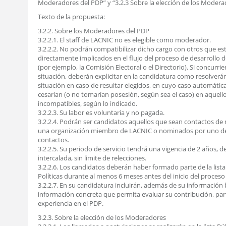
Moderadores del PDP” y “3.2.3 Sobre la elección de los Modera
Texto de la propuesta:
3.2.2. Sobre los Moderadores del PDP
3.2.2.1. El staff de LACNIC no es elegible como moderador.
3.2.2.2. No podrán compatibilizar dicho cargo con otros que es
directamente implicados en el flujo del proceso de desarrollo de
(por ejemplo, la Comisión Electoral o el Directorio). Si concurrie
situación, deberán explicitar en la candidatura como resolverá
situación en caso de resultar elegidos, en cuyo caso automáti
cesarían (o no tomarían posesión, según sea el caso) en aquell
incompatibles, según lo indicado.
3.2.2.3. Su labor es voluntaria y no pagada.
3.2.2.4. Podrán ser candidatos aquellos que sean contactos d
una organización miembro de LACNIC o nominados por uno d
contactos.
3.2.2.5. Su periodo de servicio tendrá una vigencia de 2 años, 
intercalada, sin limite de relecciones.
3.2.2.6. Los candidatos deberán haber formado parte de la lista
Políticas durante al menos 6 meses antes del inicio del proceso 
3.2.2.7. En su candidatura incluirán, además de su información 
información concreta que permita evaluar su contribución, part
experiencia en el PDP.
3.2.3. Sobre la elección de los Moderadores