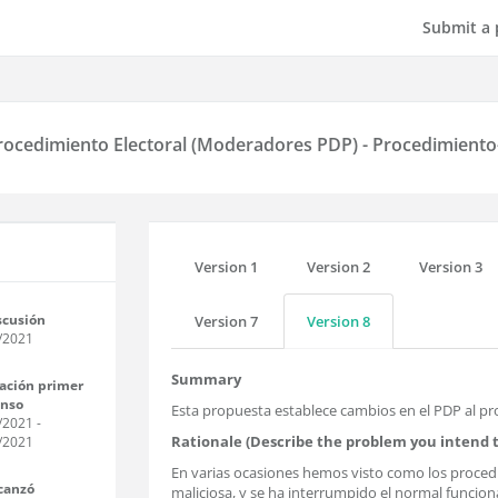
Submit a 
rocedimiento Electoral (Moderadores PDP) - Procedimiento
Version 1
Version 2
Version 3
scusión
Version 7
Version 8
/2021
Summary
ación primer
enso
Esta propuesta establece cambios en el PDP al pr
/2021
-
Rationale (Describe the problem you intend t
/2021
En varias ocasiones hemos visto como los procedi
canzó
maliciosa, y se ha interrumpido el normal funcionam