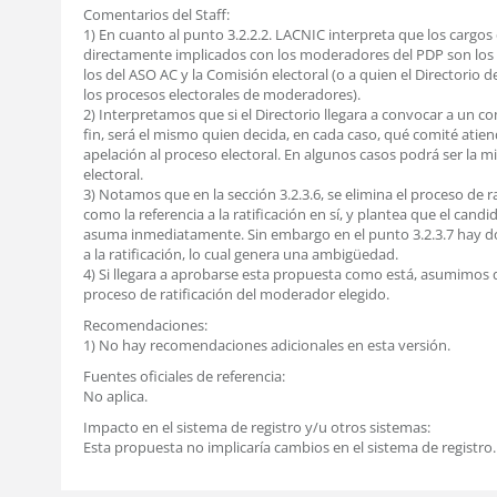
Comentarios del Staff:
1) En cuanto al punto 3.2.2.2. LACNIC interpreta que los cargos
directamente implicados con los moderadores del PDP son los d
los del ASO AC y la Comisión electoral (o a quien el Directorio 
los procesos electorales de moderadores).
2) Interpretamos que si el Directorio llegara a convocar a un c
fin, será el mismo quien decida, en cada caso, qué comité atien
apelación al proceso electoral. En algunos casos podrá ser la 
electoral.
3) Notamos que en la sección 3.2.3.6, se elimina el proceso de ra
como la referencia a la ratificación en sí, y plantea que el candi
asuma inmediatamente. Sin embargo en el punto 3.2.3.7 hay do
a la ratificación, lo cual genera una ambigüedad.
4) Si llegara a aprobarse esta propuesta como está, asumimos
proceso de ratificación del moderador elegido.
Recomendaciones:
1) No hay recomendaciones adicionales en esta versión.
Fuentes oficiales de referencia:
No aplica.
Impacto en el sistema de registro y/u otros sistemas:
Esta propuesta no implicaría cambios en el sistema de registro.