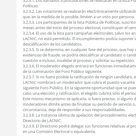
3.2.3.1. Los llamados a postulaciones se realizarán en la lista Pú
Políticas.
3.2.3.2. Las votaciones se realizarán electrónicamente utiliza
que, en la medida de lo posible, limiten a un voto por persona.
3.2.3.3. Los participantes de la lista Pública de Políticas, suscri
meses antes del inicio del proceso electoral, constituyen el cens
3.2.3.4. El uso de la lista para campañas electorales, salvo los a
LACNIC, no está permitido. El incumplimiento podría suponer l
descalificación de los candidatos.
3.2.3.5. Si se determina, en cualquier fase del proceso, que hay 
evidencias de fraude, se podría descalificar al candidato o can
cuestión e incluso, invalidar el proceso y solicitar su repetición.
3.2.3.6. El moderador elegido entrará en funciones inmediata
de la culminación del Foro Público siguiente.
3.2.3.7. Si no fuera posible la ratificación de ningún candidato, e
LACNIC nombrará un moderador que cubra el puesto vacante h
siguiente Foro Público. En la siguiente oportunidad que se pued
cabo una elección y ratificación, el elegido cubrirá sólo el perio
Este mismo mecanismo se aplicaría, si fuera preciso, si alguno d
moderadores dimite antes de finalizar su período de servicio o,
circunstancia, deja de responder a sus responsabilidades.
3.2.3.8. La instancia última de apelación del procedimiento elect
Directorio de LACNIC.
3.2.3.9. El Directorio podrá delegar sus funciones relativas al pr
en una Comisión Electoral o equivalente.