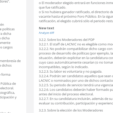
dores”.
o El moderador elegido entrará en funciones inme
que fue ratificado.
o Si no hubiera ganador ratificado, el directori
vacante hasta el próximo Foro Público. En la sigu
ratificación, el elegido cubrirá sólo el periodo rest
tén
New text
 políticas
Analyze diff
ra dicha
n dicha
3.2.2. Sobre los Moderadores del PDP
camente
3.2.2.1. El staff de LACNIC no es elegible como m
os cargos
3.2.2.2. No podrán compatibilizar dicho cargo con
proceso de desarrollo de políticas (por ejemplo, la
situación, deberán explicitar en la candidatura co
e membresía de
cuyo caso automáticamente cesarían (o no tomarí
e dichos
incompatibles, según lo indicado.
3.2.2.3. Su labor es voluntaria y no pagada.
de forma
3.2.2.4. Podrán ser candidatos aquellos que sea
LACNIC o nominados por uno de dichos contacto
 Pública de
3.2.2.5. Su periodo de servicio tendrá una vigencia
electoral.
3.2.2.6. Los candidatos deberán haber formado par
biográfica,
antes del inicio del proceso electoral.
icipación y
3.2.2.7. En su candidatura incluirán, además de s
evaluar su contribución, participación y experienc
3.2.3. Sobre la elección de los Moderadores