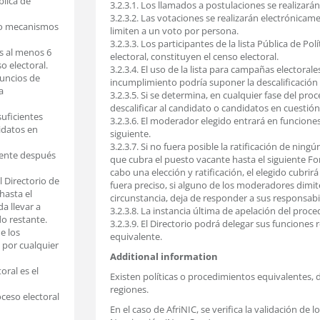
blica de
3.2.3.1. Los llamados a postulaciones se realizarán e
3.2.3.2. Las votaciones se realizarán electrónica
ndo mecanismos
limiten a un voto por persona.
3.2.3.3. Los participantes de la lista Pública de Po
tos al menos 6
electoral, constituyen el censo electoral.
o electoral.
3.2.3.4. El uso de la lista para campañas electoral
nuncios de
incumplimiento podría suponer la descalificación 
a
3.2.3.5. Si se determina, en cualquier fase del pro
descalificar al candidato o candidatos en cuestión e
suficientes
3.2.3.6. El moderador elegido entrará en funcion
didatos en
siguiente.
3.2.3.7. Si no fuera posible la ratificación de n
mente después
que cubra el puesto vacante hasta el siguiente Fo
cabo una elección y ratificación, el elegido cubrir
l Directorio de
fuera preciso, si alguno de los moderadores dimite
asta el
circunstancia, deja de responder a sus responsabi
a llevar a
3.2.3.8. La instancia última de apelación del proce
do restante.
3.2.3.9. El Directorio podrá delegar sus funciones 
e los
equivalente.
 por cualquier
Additional information
oral es el
Existen políticas o procedimientos equivalentes,
regiones.
oceso electoral
En el caso de AfriNIC, se verifica la validación d